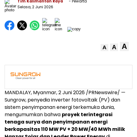
Tim Kalimantan Raya
- Pewarta
Selasa, 2 Juni 2026
A
A
A
MANDALAY, Myanmar
,
2 Juni 2026
/PRNewswire/ —
Sungrow, penyedia inverter fotovoltaik (PV) dan
sistem penyimpanan energi terkemuka dunia,
mengumumkan bahwa
proyek terintegrasi
tenaga surya dan penyimpanan energi
berkapasitas 110 MW PV + 20 MW/40 MWh milik
Hanzar Solar dan Leader Power Energy
di