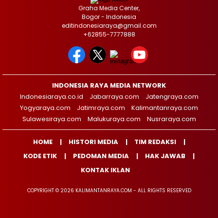
Graha Media Center,
Bogor - Indonesia
editindonesiaraya@gmail.com
+62855-7777888
INDONESIA RAYA MEDIA NETWORK
Indonesiaraya.co.id
Jabarraya.com
Jatengraya.com
Yogyaraya.com
Jatimraya.com
Kalimantanraya.com
Sulawesiraya.com
Malukuraya.com
Nusraraya.com
HOME
HISTORI MEDIA
TIM REDAKSI
KODE ETIK
PEDOMAN MEDIA
HAK JAWAB
KONTAK IKLAN
COPYRIGHT © 2026 KALIMANTANRAYA.COM - ALL RIGHTS RESERVED