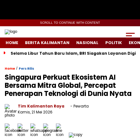
SCROLL TO CONTINUE WITH CONTENT
HOME
BERITA KALIMANTAN
NASIONAL
POLITIK
EKO
Selama Libur Tahun Baru Islam, BRI Siagakan Layanan Digit
/
Home
Pers Rilis
Singapura Perkuat Ekosistem AI
Bersama Mitra Global, Percepat
Penerapan Teknologi di Dunia Nyata
Tim Kalimantan Raya
- Pewarta
Kamis, 21 Mei 2026