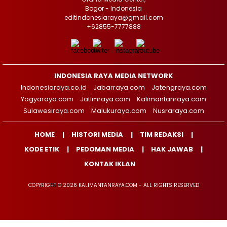
Bogor - Indonesia
editindonesiaraya@gmail.com
+62855-7777888
INDONESIA RAYA MEDIA NETWORK
Indonesiaraya.co.id
Jabarraya.com
Jatengraya.com
Yogyaraya.com
Jatimraya.com
Kalimantanraya.com
Sulawesiraya.com
Malukuraya.com
Nusraraya.com
HOME
HISTORI MEDIA
TIM REDAKSI
KODE ETIK
PEDOMAN MEDIA
HAK JAWAB
KONTAK IKLAN
COPYRIGHT © 2026 KALIMANTANRAYA.COM - ALL RIGHTS RESERVED