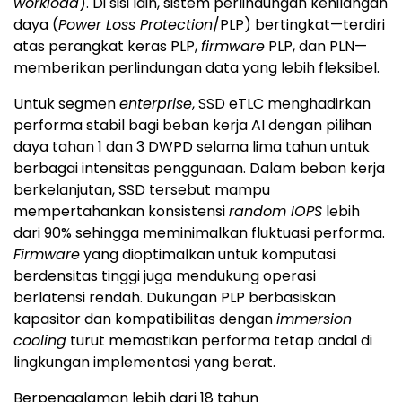
workload
). Di sisi lain, sistem perlindungan kehilangan
daya (
Power Loss Protection
/PLP) bertingkat—terdiri
atas perangkat keras PLP,
firmware
PLP, dan PLN—
memberikan perlindungan data yang lebih fleksibel.
Untuk segmen
enterprise
, SSD eTLC menghadirkan
performa stabil bagi beban kerja AI dengan pilihan
daya tahan 1 dan 3 DWPD selama lima tahun untuk
berbagai intensitas penggunaan. Dalam beban kerja
berkelanjutan, SSD tersebut mampu
mempertahankan konsistensi
random IOPS
lebih
dari 90% sehingga meminimalkan fluktuasi performa.
Firmware
yang dioptimalkan untuk komputasi
berdensitas tinggi juga mendukung operasi
berlatensi rendah. Dukungan PLP berbasiskan
kapasitor dan kompatibilitas dengan
immersion
cooling
turut memastikan performa tetap andal di
lingkungan implementasi yang berat.
Berpengalaman lebih dari 18 tahun