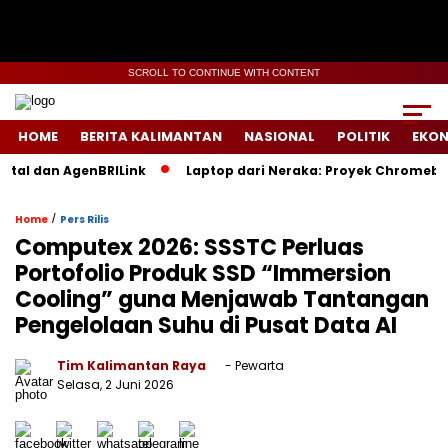
SCROLL TO CONTINUE WITH CONTENT
HOME
BERITA KALIMANTAN
NASIONAL
POLITIK
EKO
l dan AgenBRILink
Laptop dari Neraka: Proyek Chromebook Ba
/
Home
Pers Rilis
Computex 2026: SSSTC Perluas
Portofolio Produk SSD “Immersion
Cooling” guna Menjawab Tantangan
Pengelolaan Suhu di Pusat Data AI
Tim Kalimantan Raya
- Pewarta
Selasa, 2 Juni 2026