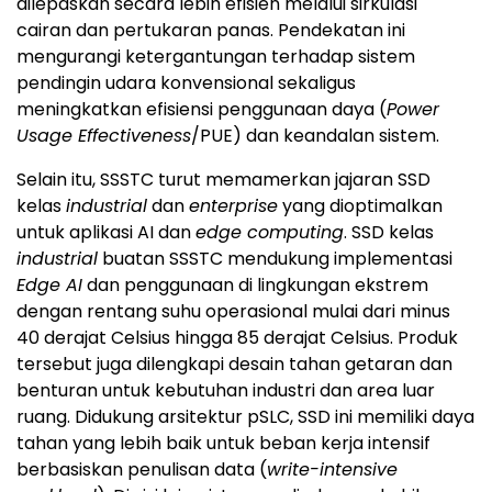
dilepaskan secara lebih efisien melalui sirkulasi
cairan dan pertukaran panas. Pendekatan ini
mengurangi ketergantungan terhadap sistem
pendingin udara konvensional sekaligus
meningkatkan efisiensi penggunaan daya (
Power
Usage Effectiveness
/PUE) dan keandalan sistem.
Selain itu, SSSTC turut memamerkan jajaran SSD
kelas
industrial
dan
enterprise
yang dioptimalkan
untuk aplikasi AI dan
edge computing
. SSD kelas
industrial
buatan SSSTC mendukung implementasi
Edge AI
dan penggunaan di lingkungan ekstrem
dengan rentang suhu operasional mulai dari minus
40 derajat Celsius hingga 85 derajat Celsius. Produk
tersebut juga dilengkapi desain tahan getaran dan
benturan untuk kebutuhan industri dan area luar
ruang. Didukung arsitektur pSLC, SSD ini memiliki daya
tahan yang lebih baik untuk beban kerja intensif
berbasiskan penulisan data (
write-intensive