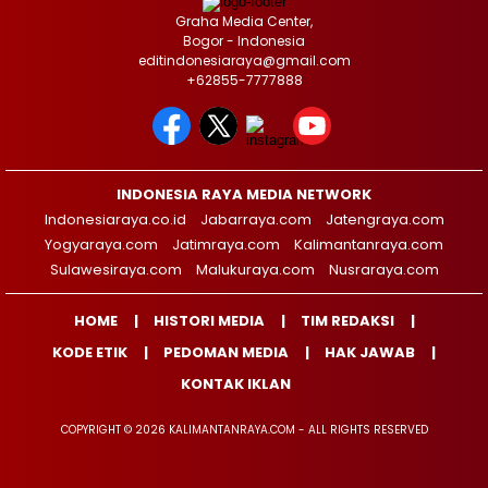
Graha Media Center,
Bogor - Indonesia
editindonesiaraya@gmail.com
+62855-7777888
INDONESIA RAYA MEDIA NETWORK
Indonesiaraya.co.id
Jabarraya.com
Jatengraya.com
Yogyaraya.com
Jatimraya.com
Kalimantanraya.com
Sulawesiraya.com
Malukuraya.com
Nusraraya.com
HOME
HISTORI MEDIA
TIM REDAKSI
KODE ETIK
PEDOMAN MEDIA
HAK JAWAB
KONTAK IKLAN
COPYRIGHT © 2026 KALIMANTANRAYA.COM - ALL RIGHTS RESERVED