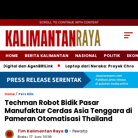
SCROLL TO CONTINUE WITH CONTENT
HOME
BERITA KALIMANTAN
NASIONAL
POLITIK
EKO
ital dan AgenBRILink
Laptop dari Neraka: Proyek Chromebook
/
Home
Pers Rilis
Techman Robot Bidik Pasar
Manufaktur Cerdas Asia Tenggara di
Pameran Otomatisasi Thailand
Tim Kalimantan Raya
- Pewarta
Rabu, 17 Juni 2026