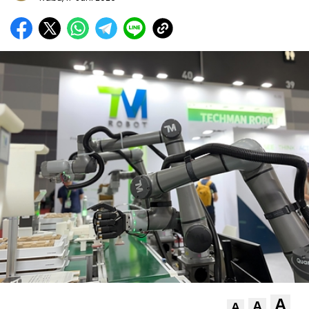
A
A
A