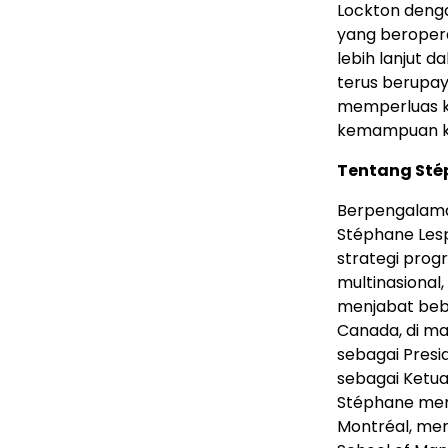
Lockton deng
yang beropera
lebih lanjut 
terus berupa
memperluas ke
kemampuan ko
Tentang Sté
Berpengalaman
Stéphane Le
strategi prog
multinasional,
menjabat beb
Canada, di ma
sebagai Presi
sebagai Ketua
Stéphane memp
Montréal, men