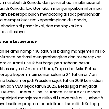
an nasabah di Kanada dan perusahaan multinasional
si di Kanada. Lockton akan menyampaikan informasi
dalam beberapa bulan mendatang di saat perusahaan
ya memperkuat tim kepemimpinan di Kanada,
hadiran di pasar lokal, dan meningkatkan
nsultasinya.
phane Lespérance
 selama hampir 30 tahun di bidang manajemen risiko,
spérance berhasil mengembangkan dan menerapkan
ram asuransi untuk berbagai perusahaan besar
 khususnya di Amerika Utara, Eropa dan Asia. Beliau
erapa kepemimpin senior selama 24 tahun di Aon
na beliau menjadi Presiden sejak tahun 2019 kemudian
den dan CEO sejak tahun 2025. Beliau juga menjabat
 Dewan Gubernur The Insurance Institute of Canada.
elajari manajemen risiko di l’Université du Québec à
yelesaikan program pendidikan eksekutif di Kellogg