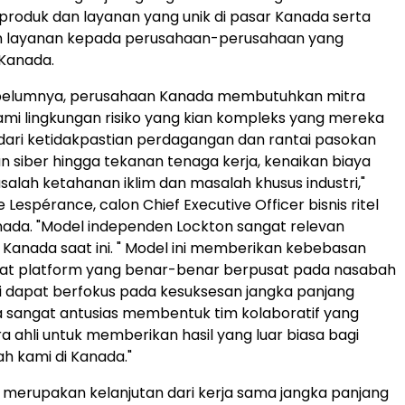
roduk dan layanan yang unik di pasar Kanada serta
 layanan kepada perusahaan-perusahaan yang
 Kanada.
sebelumnya, perusahaan Kanada membutuhkan mitra
i lingkungan risiko yang kian kompleks yang mereka
 dari ketidakpastian perdagangan dan rantai pasokan
 siber hingga tekanan tenaga kerja, kenaikan biaya
salah ketahanan iklim dan masalah khusus industri,"
Lespérance, calon Chief Executive Officer bisnis ritel
nada. "Model independen Lockton sangat relevan
Kanada saat ini. " Model ini memberikan kebebasan
t platform yang benar-benar berpusat pada nasabah
 dapat berfokus pada kesuksesan jangka panjang
 sangat antusias membentuk tim kolaboratif yang
ara ahli untuk memberikan hasil yang luar biasa bagi
h kami di Kanada."
i merupakan kelanjutan dari kerja sama jangka panjang