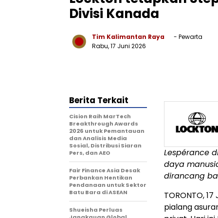
Divisi Kanada
Tim Kalimantan Raya
- Pewarta
Rabu, 17 Juni 2026
Berita Terkait
Cision Raih MarTech
Breakthrough Awards
2026 untuk Pemantauan
dan Analisis Media
Sosial, Distribusi Siaran
Lespérance di
Pers, dan AEO
daya manusia
Fair Finance Asia Desak
dirancang ba
Perbankan Hentikan
Pendanaan untuk Sektor
Batu Bara di ASEAN
TORONTO
,
17 
pialang asuran
Shueisha Perluas
Jangkauan Global