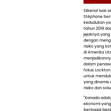
Dikenal luas 
Stéphane ber
kedudukan yan
tahun 2019 da
jejaknya yang
dengan meng
risiko yang k
di Amerika Ut
menjadikanny
dalam penawa
fokus Lockto
untuk menduku
yang dinamis 
risiko dan so
"Kanada adalah
ekonomi yang 
berbagai bisn