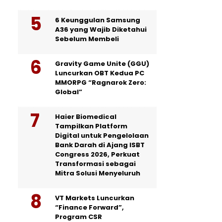
6 Keunggulan Samsung
A36 yang Wajib Diketahui
Sebelum Membeli
Gravity Game Unite (GGU)
Luncurkan OBT Kedua PC
MMORPG “Ragnarok Zero:
Global”
Haier Biomedical
Tampilkan Platform
Digital untuk Pengelolaan
Bank Darah di Ajang ISBT
Congress 2026, Perkuat
Transformasi sebagai
Mitra Solusi Menyeluruh
VT Markets Luncurkan
“Finance Forward”,
Program CSR