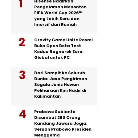
Hisense Hadirkan
Pengalaman Menonton
FIFA World Cup 2026™
yang Lebih Seru dan
Imersif dari Rumah
Gravity Game Unite Resmi
Buka Open Beta Test
Kedua Ragnarok Zero:
Global untuk PC
Dari Sampit ke Seluruh
Dunia: Jasa Pengiriman
Segala Jenis Hewan
Peliharaan Kini Hadir di
Kalimantan
Prabowo Subianto
Disambut 250 Orang
Kandang Jawara Jogja,
Seruan Prabowo Presiden
Menggema