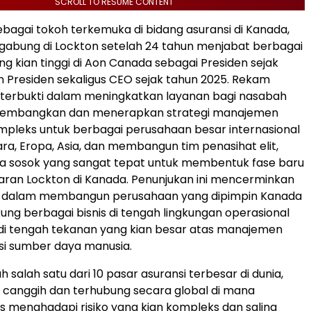
SCROLL TO RESUME CONTENT
sebagai tokoh terkemuka di bidang asuransi di Kanada,
gabung di Lockton setelah 24 tahun menjabat berbagai
g kian tinggi di Aon Canada sebagai Presiden sejak
n Presiden sekaligus CEO sejak tahun 2025. Rekam
 terbukti dalam meningkatkan layanan bagi nasabah
embangkan dan menerapkan strategi manajemen
ompleks untuk berbagai perusahaan besar internasional
ara, Eropa, Asia, dan membangun tim penasihat elit,
a sosok yang sangat tepat untuk membentuk fase baru
ran Lockton di Kanada. Penunjukan ini mencerminkan
n dalam membangun perusahaan yang dipimpin Kanada
ng berbagai bisnis di tengah lingkungan operasional
di tengah tekanan yang kian besar atas manajemen
lusi sumber daya manusia.
 salah satu dari 10 pasar asuransi terbesar di dunia,
canggih dan terhubung secara global di mana
is menghadapi risiko yang kian kompleks dan saling