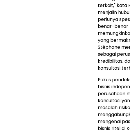
terkait," kat
menjalin hubu
perlunya spes
benar-benar 
memungkinkan
yang bermakn
Stéphane menu
sebagai peru
kredibilitas, 
konsultasi ter
Fokus pendek
bisnis indepen
perusahaan m
konsultasi ya
masalah risik
menggabungk
mengenai pasa
bisnis ritel d