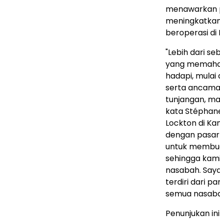
menawarkan p
meningkatkan
beroperasi di
"Lebih dari 
yang memaham
hadapi, mulai
serta ancaman
tunjangan, ma
kata Stéphane 
Lockton di Ka
dengan pasar 
untuk membua
sehingga kami
nasabah. Saya
terdiri dari p
semua nasaba
Penunjukan in