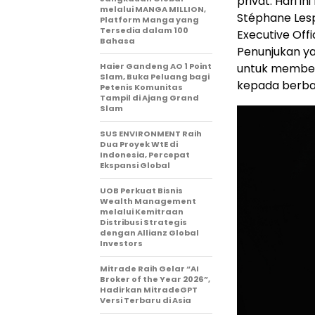
privat. Hari 
melalui MANGA MILLION,
Stéphane Lespé
Platform Manga yang
Tersedia dalam 100
Executive Offi
Bahasa
Penunjukan y
Haier Gandeng AO 1 Point
untuk memberi
Slam, Buka Peluang bagi
kepada berba
Petenis Komunitas
Tampil di Ajang Grand
Slam
SUS ENVIRONMENT Raih
Dua Proyek WtE di
Indonesia, Percepat
Ekspansi Global
UOB Perkuat Bisnis
Wealth Management
melalui Kemitraan
Distribusi Strategis
dengan Allianz Global
Investors
Mitrade Raih Gelar “AI
Broker of the Year 2026”,
Hadirkan MitradeGPT
Versi Terbaru di Asia