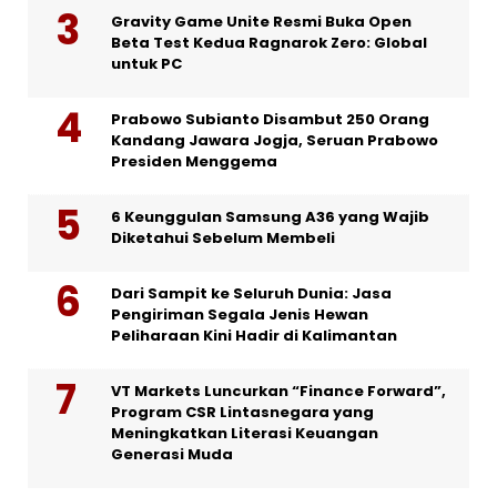
Gravity Game Unite Resmi Buka Open
Beta Test Kedua Ragnarok Zero: Global
untuk PC
Prabowo Subianto Disambut 250 Orang
Kandang Jawara Jogja, Seruan Prabowo
Presiden Menggema
6 Keunggulan Samsung A36 yang Wajib
Diketahui Sebelum Membeli
Dari Sampit ke Seluruh Dunia: Jasa
Pengiriman Segala Jenis Hewan
Peliharaan Kini Hadir di Kalimantan
VT Markets Luncurkan “Finance Forward”,
Program CSR Lintasnegara yang
Meningkatkan Literasi Keuangan
Generasi Muda