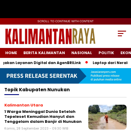
SCROLL TO CONTINUE WITH CONTENT
HOME
BERITA KALIMANTAN
NASIONAL
POLITIK
EKO
agakan Layanan Digital dan AgenBRILink
Laptop dari Neraka:
Topik
Kabupaten Nunukan
Kalimantan Utara
1 Warga Meninggal Dunia Setelah
Tepeleset Kemudian Hanyut dan
Tenggelam dalam Banjir di Nunukan
Kamis, 28 September 2023 - 09:30 WIB