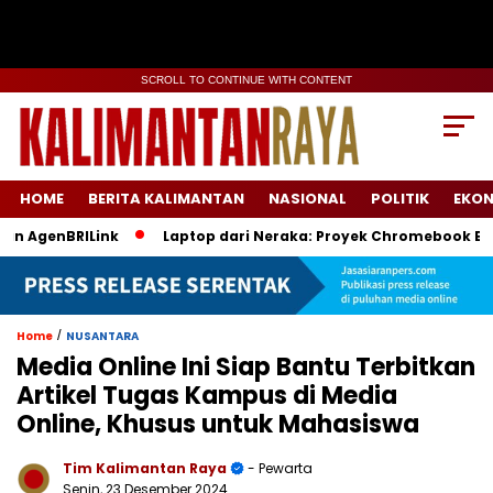
SCROLL TO CONTINUE WITH CONTENT
HOME
BERITA KALIMANTAN
NASIONAL
POLITIK
EKO
genBRILink
Laptop dari Neraka: Proyek Chromebook Batal Pa
/
Home
NUSANTARA
Media Online Ini Siap Bantu Terbitkan
Artikel Tugas Kampus di Media
Online, Khusus untuk Mahasiswa
Tim Kalimantan Raya
- Pewarta
Senin, 23 Desember 2024