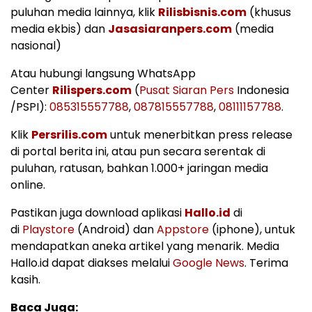
puluhan media lainnya, klik
Rilisbisnis.com
(khusus
media ekbis) dan
Jasasiaranpers.com
(media
nasional)
Atau hubungi langsung WhatsApp
Center
Rilispers.com
(
Pusat Siaran Pers
Indonesia
/PSPI):
085315557788
,
087815557788
,
08111157788
.
Klik
Persrilis.com
untuk menerbitkan press release
di portal berita ini, atau pun secara serentak di
puluhan, ratusan, bahkan 1.000+ jaringan media
online.
Pastikan juga download aplikasi
Hallo.id
di
di
Playstore
(Android) dan
Appstore
(iphone), untuk
mendapatkan aneka artikel yang menarik. Media
Hallo.id dapat diakses melalui
Google News
. Terima
kasih.
Baca Juga: