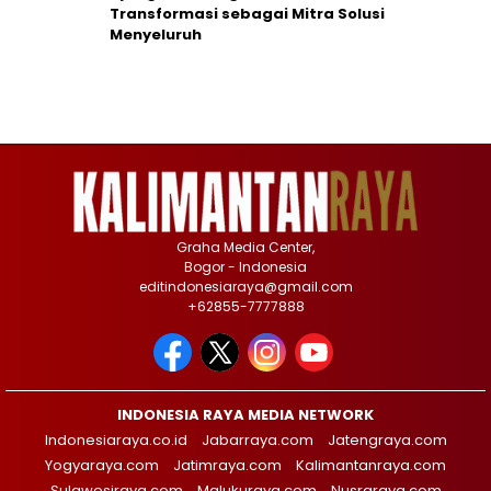
Transformasi sebagai Mitra Solusi
Menyeluruh
Graha Media Center,
Bogor - Indonesia
editindonesiaraya@gmail.com
+62855-7777888
INDONESIA RAYA MEDIA NETWORK
Indonesiaraya.co.id
Jabarraya.com
Jatengraya.com
Yogyaraya.com
Jatimraya.com
Kalimantanraya.com
Sulawesiraya.com
Malukuraya.com
Nusraraya.com