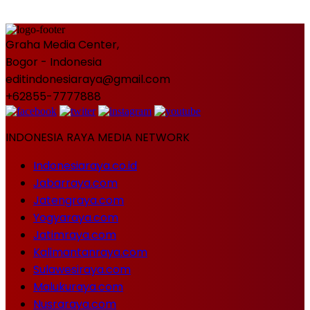
Graha Media Center,
Bogor - Indonesia
editindonesiaraya@gmail.com
+62855-7777888
INDONESIA RAYA MEDIA NETWORK
Indonesiaraya.co.id
Jabarraya.com
Jatengraya.com
Yogyaraya.com
Jatimraya.com
Kalimantanraya.com
Sulawesiraya.com
Malukuraya.com
Nusraraya.com