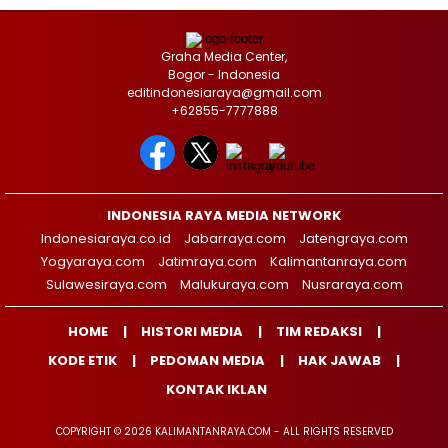
Graha Media Center,
Bogor - Indonesia
editindonesiaraya@gmail.com
+62855-7777888
INDONESIA RAYA MEDIA NETWORK
Indonesiaraya.co.id
Jabarraya.com
Jatengraya.com
Yogyaraya.com
Jatimraya.com
Kalimantanraya.com
Sulawesiraya.com
Malukuraya.com
Nusraraya.com
HOME
HISTORI MEDIA
TIM REDAKSI
KODE ETIK
PEDOMAN MEDIA
HAK JAWAB
KONTAK IKLAN
COPYRIGHT © 2026 KALIMANTANRAYA.COM - ALL RIGHTS RESERVED