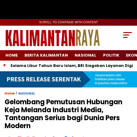
SCROLL TO CONTINUE WITH CONTENT
HOME
BERITA KALIMANTAN
NASIONAL
POLITIK
EKO
Selama Libur Tahun Baru Islam, BRI Siagakan Layanan Digit
/
Home
NASIONAL
Gelombang Pemutusan Hubungan
Keja Melanda Industri Media,
Tantangan Serius bagi Dunia Pers
Modern