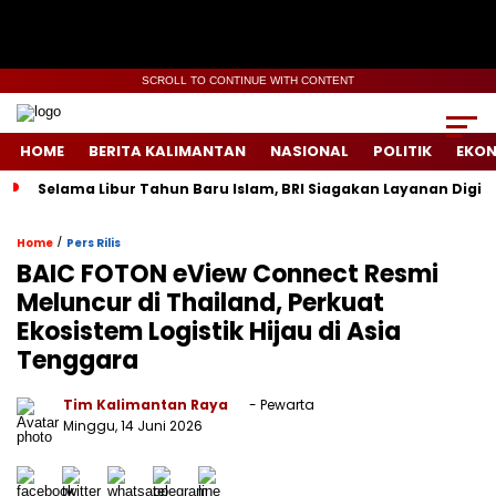
SCROLL TO CONTINUE WITH CONTENT
HOME
BERITA KALIMANTAN
NASIONAL
POLITIK
EKO
Selama Libur Tahun Baru Islam, BRI Siagakan Layanan Digit
/
Home
Pers Rilis
BAIC FOTON eView Connect Resmi
Meluncur di Thailand, Perkuat
Ekosistem Logistik Hijau di Asia
Tenggara
Tim Kalimantan Raya
- Pewarta
Minggu, 14 Juni 2026