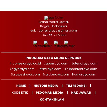
Graha Media Center,
Bogor - Indonesia
editindonesiaraya@gmail.com
+62855-7777888
INDONESIA RAYA MEDIA NETWORK
Indonesiaraya.co.id
Jabarraya.com
Jatengraya.com
Yogyaraya.com
Jatimraya.com
Kalimantanraya.com
Sulawesiraya.com
Malukuraya.com
Nusraraya.com
HOME
HISTORI MEDIA
TIM REDAKSI
KODE ETIK
PEDOMAN MEDIA
HAK JAWAB
KONTAK IKLAN