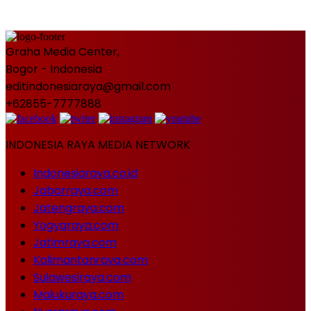
Graha Media Center,
Bogor - Indonesia
editindonesiaraya@gmail.com
+62855-7777888
INDONESIA RAYA MEDIA NETWORK
Indonesiaraya.co.id
Jabarraya.com
Jatengraya.com
Yogyaraya.com
Jatimraya.com
Kalimantanraya.com
Sulawesiraya.com
Malukuraya.com