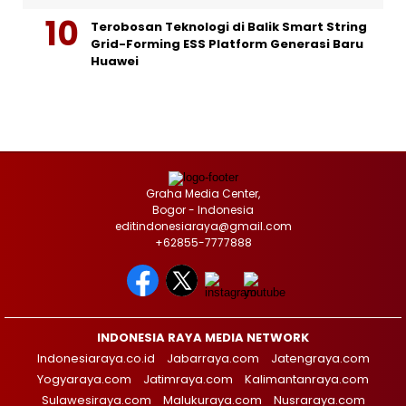
Terobosan Teknologi di Balik Smart String
Grid-Forming ESS Platform Generasi Baru
Huawei
Graha Media Center,
Bogor - Indonesia
editindonesiaraya@gmail.com
+62855-7777888
INDONESIA RAYA MEDIA NETWORK
Indonesiaraya.co.id
Jabarraya.com
Jatengraya.com
Yogyaraya.com
Jatimraya.com
Kalimantanraya.com
Sulawesiraya.com
Malukuraya.com
Nusraraya.com