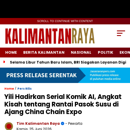
SCROLL TO CONTINUE WITH CONTENT
HOME
BERITA KALIMANTAN
NASIONAL
POLITIK
EKO
Selama Libur Tahun Baru Islam, BRI Siagakan Layanan Digit
/
Home
Pers Rilis
Yili Hadirkan Serial Komik AI, Angkat
Kisah tentang Rantai Pasok Susu di
Ajang China Chain Expo
Tim Kalimantan Raya
- Pewarta
Kamis, 25 Juni 2026