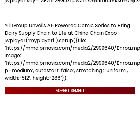
jwplayer.key=”3Fznr2BGJZtpwZmA+81lm048ks6+0NjLX
Yili Group Unveils AI-Powered Comic Series to Bring
Dairy Supply Chain to Life at China Chain Expo
jwplayer(‘myplayer1’).setup({file:
‘https://mma.prnasia.com/media2/2999640/Enroa.mp
image:
‘https://mma.prnasia.com/media2/2999640/Enroa.m
p=medium’, autostart:’false’, stretching : ‘uniform’,
width: ‘512’, height: ‘288’});
ADVERTISEMENT