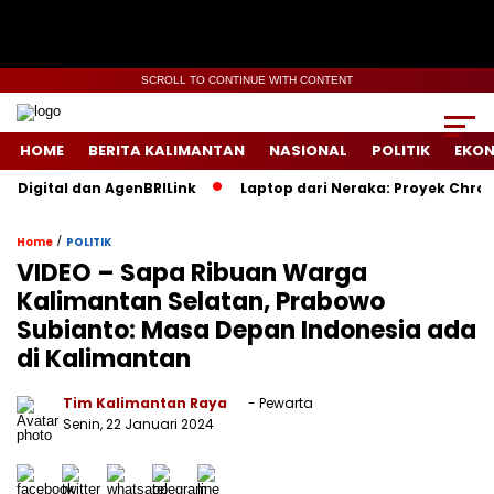
SCROLL TO CONTINUE WITH CONTENT
HOME
BERITA KALIMANTAN
NASIONAL
POLITIK
EKO
igital dan AgenBRILink
Laptop dari Neraka: Proyek Chromebo
/
Home
POLITIK
VIDEO – Sapa Ribuan Warga
Kalimantan Selatan, Prabowo
Subianto: Masa Depan Indonesia ada
di Kalimantan
Tim Kalimantan Raya
- Pewarta
Senin, 22 Januari 2024