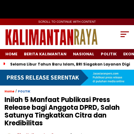
SCROLL TO CONTINUE WITH CONTENT
HOME
BERITA KALIMANTAN
NASIONAL
POLITIK
EKO
Selama Libur Tahun Baru Islam, BRI Siagakan Layanan Digit
/
Home
POLITIK
Inilah 5 Manfaat Publikasi Press
Release bagi Anggota DPRD, Salah
Satunya Tingkatkan Citra dan
Kredibilitas