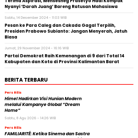
Terima Aspirasi, Mensesneg Prasetyo Hadi Kompak
Nyanyi ‘Darah Juang’ Bareng Ratusan Mahasiswa
Sabtu, 14 Desember 2024 - 11:03 WIB
Pesan ke Para Caleg dan Cakada Gagal Terpilih,
Presiden Prabowo Subianto: Jangan Menyerah, Jatuh
Biasa
Jumat, 29 November 2024 - 16:16 WIB
Partai Demokrat Raih Kemenangan di 9 dari Total 14
Kabupaten dan Kota di Provinsi Kalimantan Barat
BERITA TERBARU
Pers Rilis
Himel Hadirkan Visi Hunian Modern
melalui Kampanye Global “Dream
Home”
Sabtu, 8 Agu 2026 - 14:26 WIB
Pers Rilis
FAMILIARITÉ: Ketika Sinema dan Sastra