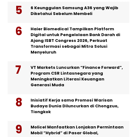
6 Keunggulan Samsung A36 yang Wajib
Diketahui Sebelum Membeli
Haier Biomedical Tampilkan Platform
Digital untuk Pengelolaan Bank Darah di
Ajang ISBT Congress 2026, Perkuat
Transformasi sebagai Mitra Solusi
Menyeluruh
VT Markets Luncurkan “Finance Forward”,
Program CSR Lintasnegara yang
Meningkatkan Literasi Keuangan
Generasi Muda
Inisiatif Kerja sama Promosi Warisan
Budaya Dunia Diluncurkan di Chongzuo,
Tiongkok
Molicel Manfaatkan Lonjakan Permintaan
Mobil “Hybrid” di Pasar Global,