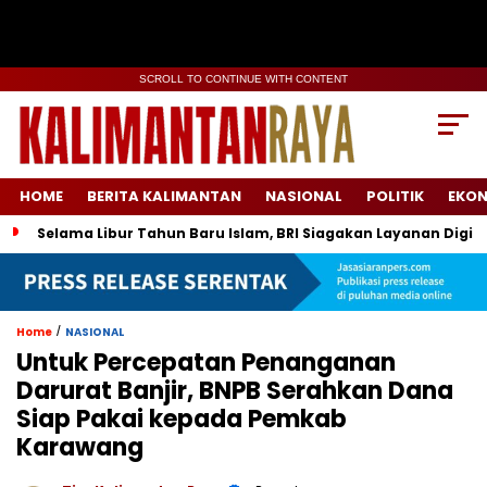
SCROLL TO CONTINUE WITH CONTENT
HOME
BERITA KALIMANTAN
NASIONAL
POLITIK
EKO
Selama Libur Tahun Baru Islam, BRI Siagakan Layanan Digit
/
Home
NASIONAL
Untuk Percepatan Penanganan
Darurat Banjir, BNPB Serahkan Dana
Siap Pakai kepada Pemkab
Karawang