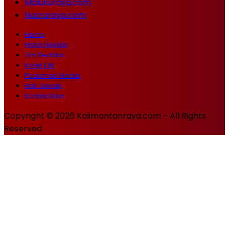
Malukuraya.com
Nusraraya.com
Home
Histori Media
Tim Redaksi
Kode Etik
Pedoman Media
Hak Jawab
Kontak Iklan
Copyright © 2026 Kalimantanraya.com - All Rights
Reserved