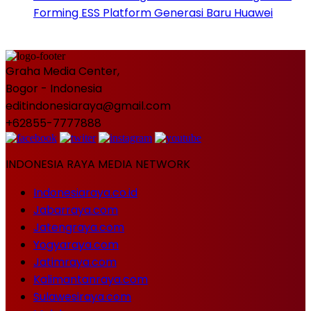
Forming ESS Platform Generasi Baru Huawei
Graha Media Center,
Bogor - Indonesia
editindonesiaraya@gmail.com
+62855-7777888
INDONESIA RAYA MEDIA NETWORK
Indonesiaraya.co.id
Jabarraya.com
Jatengraya.com
Yogyaraya.com
Jatimraya.com
Kalimantanraya.com
Sulawesiraya.com