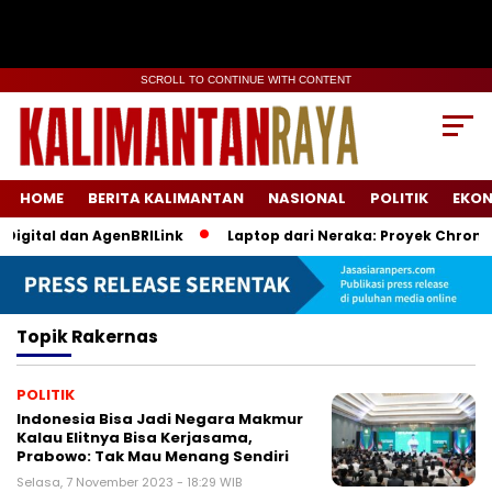
SCROLL TO CONTINUE WITH CONTENT
HOME
BERITA KALIMANTAN
NASIONAL
POLITIK
EKO
igital dan AgenBRILink
Laptop dari Neraka: Proyek Chromebo
Topik
Rakernas
POLITIK
Indonesia Bisa Jadi Negara Makmur
Kalau Elitnya Bisa Kerjasama,
Prabowo: Tak Mau Menang Sendiri
Selasa, 7 November 2023 - 18:29 WIB