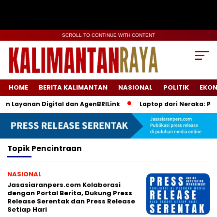
SCROLL TO CONTINUE WITH CONTENT
HOME
BERITA KALIMANTAN
NASIONAL
POLITIK
EKO
an Layanan Digital dan AgenBRILink
Laptop dari Neraka: Pro
Topik
Pencintraan
NASIONAL
Jasasiaranpers.com Kolaborasi
dengan Portal Berita, Dukung Press
Release Serentak dan Press Release
Setiap Hari