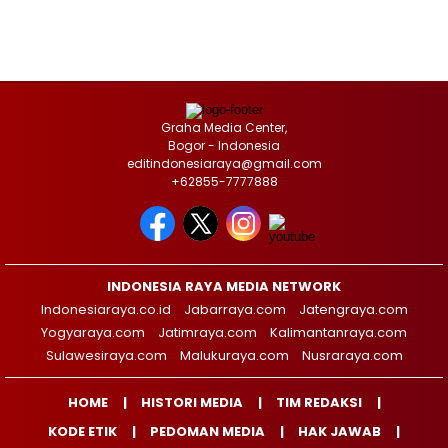
Graha Media Center,
Bogor - Indonesia
editindonesiaraya@gmail.com
+62855-7777888
INDONESIA RAYA MEDIA NETWORK
Indonesiaraya.co.id
Jabarraya.com
Jatengraya.com
Yogyaraya.com
Jatimraya.com
Kalimantanraya.com
Sulawesiraya.com
Malukuraya.com
Nusraraya.com
HOME
HISTORI MEDIA
TIM REDAKSI
KODE ETIK
PEDOMAN MEDIA
HAK JAWAB