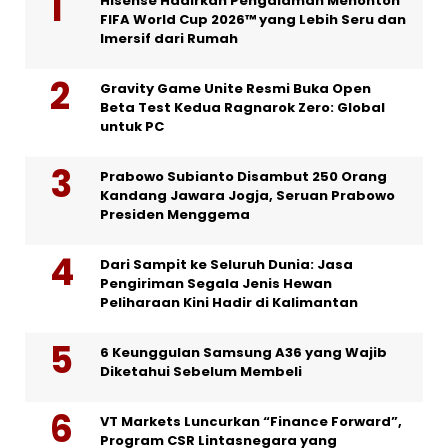
Hisense Hadirkan Pengalaman Menonton
FIFA World Cup 2026™ yang Lebih Seru dan
Imersif dari Rumah
Gravity Game Unite Resmi Buka Open
Beta Test Kedua Ragnarok Zero: Global
untuk PC
Prabowo Subianto Disambut 250 Orang
Kandang Jawara Jogja, Seruan Prabowo
Presiden Menggema
Dari Sampit ke Seluruh Dunia: Jasa
Pengiriman Segala Jenis Hewan
Peliharaan Kini Hadir di Kalimantan
6 Keunggulan Samsung A36 yang Wajib
Diketahui Sebelum Membeli
VT Markets Luncurkan “Finance Forward”,
Program CSR Lintasnegara yang