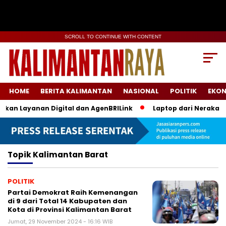
SCROLL TO CONTINUE WITH CONTENT
HOME
BERITA KALIMANTAN
NASIONAL
POLITIK
EKO
akan Layanan Digital dan AgenBRILink
Laptop dari Neraka: P
Topik
Kalimantan Barat
POLITIK
Partai Demokrat Raih Kemenangan
di 9 dari Total 14 Kabupaten dan
Kota di Provinsi Kalimantan Barat
Jumat, 29 November 2024 - 16:16 WIB