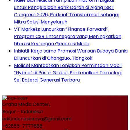
Haier Biomedical Tampilkan Platform Digital
untuk Pengelolaan Bank Darah di Ajang ISBT
Congress 2026, Perkuat Transformasi sebagai
Mitra Solusi Menyeluruh
VT Markets Luncurkan “Finance Forward”,
Program CSR Lintasnegara yang Meningkatkan
Literasi Keuangan Generasi Muda
Inisiatif Kerja sama Promosi Warisan Budaya Dunia
Diluncurkan di Chongzuo, Tiongkok
Molicel Manfaatkan Lonjakan Permintaan Mobil
“Hybrid” di Pasar Global, Perkenalkan Teknologi
Sel Baterai Generasi Terbaru
Graha Media Center,
Bogor - Indonesia
editindonesiaraya@gmail.com
+62855-7777888