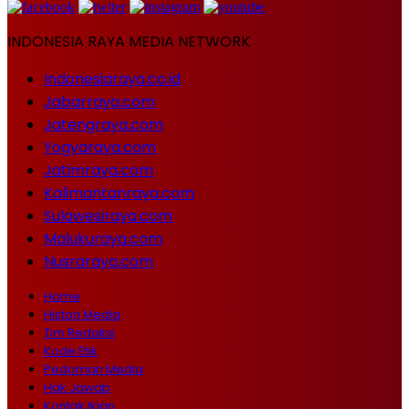
INDONESIA RAYA MEDIA NETWORK
Indonesiaraya.co.id
Jabarraya.com
Jatengraya.com
Yogyaraya.com
Jatimraya.com
Kalimantanraya.com
Sulawesiraya.com
Malukuraya.com
Nusraraya.com
Home
Histori Media
Tim Redaksi
Kode Etik
Pedoman Media
Hak Jawab
Kontak Iklan