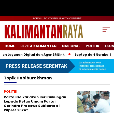
SCROLL TO CONTINUE WITH CONTENT
HOME
BERITA KALIMANTAN
NASIONAL
POLITIK
EKO
kan Layanan Digital dan AgenBRILink
Laptop dari Neraka: Pr
Topik
Habiburokhman
POLITIK
Partai Golkar akan Beri Dukungan
kepada Ketua Umum Partai
Gerindra Prabowo Subianto di
Pilpres 2024?