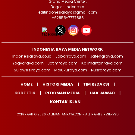
Graha Media Center,
Bogor - Indonesia
editindonesiaraya@gmail.com
+62855-7777888
INDONESIA RAYA MEDIA NETWORK
Indonesiaraya.co.id
Jabarraya.com
Jatengraya.com
Yogyaraya.com
Jatimraya.com
Kalimantanraya.com
Sulawesiraya.com
Malukuraya.com
Nusraraya.com
HOME
HISTORI MEDIA
TIM REDAKSI
KODE ETIK
PEDOMAN MEDIA
HAK JAWAB
KONTAK IKLAN
COPYRIGHT © 2026 KALIMANTANRAYA.COM - ALL RIGHTS RESERVED