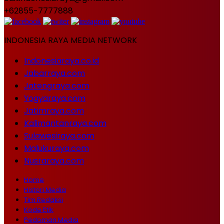
+62855-7777888
INDONESIA RAYA MEDIA NETWORK
Indonesiaraya.co.id
Jabarraya.com
Jatengraya.com
Yogyaraya.com
Jatimraya.com
Kalimantanraya.com
Sulawesiraya.com
Malukuraya.com
Nusraraya.com
Home
Histori Media
Tim Redaksi
Kode Etik
Pedoman Media