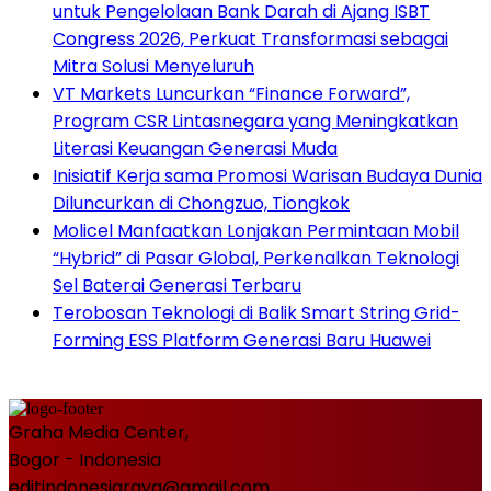
untuk Pengelolaan Bank Darah di Ajang ISBT
Congress 2026, Perkuat Transformasi sebagai
Mitra Solusi Menyeluruh
VT Markets Luncurkan “Finance Forward”,
Program CSR Lintasnegara yang Meningkatkan
Literasi Keuangan Generasi Muda
Inisiatif Kerja sama Promosi Warisan Budaya Dunia
Diluncurkan di Chongzuo, Tiongkok
Molicel Manfaatkan Lonjakan Permintaan Mobil
“Hybrid” di Pasar Global, Perkenalkan Teknologi
Sel Baterai Generasi Terbaru
Terobosan Teknologi di Balik Smart String Grid-
Forming ESS Platform Generasi Baru Huawei
Graha Media Center,
Bogor - Indonesia
editindonesiaraya@gmail.com