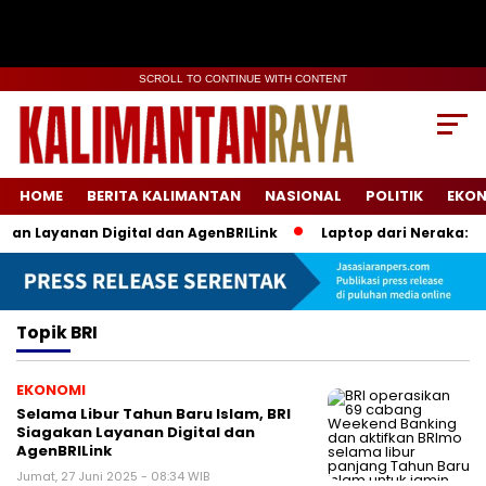
SCROLL TO CONTINUE WITH CONTENT
HOME
BERITA KALIMANTAN
NASIONAL
POLITIK
EKO
kan Layanan Digital dan AgenBRILink
Laptop dari Neraka: Pr
Topik
BRI
EKONOMI
Selama Libur Tahun Baru Islam, BRI
Siagakan Layanan Digital dan
AgenBRILink
Jumat, 27 Juni 2025 - 08:34 WIB