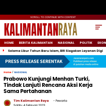
SCROLL TO CONTINUE WITH CONTENT
HOME
BERITA KALIMANTAN
NASIONAL
POLITIK
EKO
Selama Libur Tahun Baru Islam, BRI Siagakan Layanan Digit
/
Home
NASIONAL
Prabowo Kunjungi Menhan Turki,
Tindak Lanjuti Rencana Aksi Kerja
Sama Pertahanan
Tim Kalimantan Raya
- Pewarta
Sabtu, 4 Februari 2023