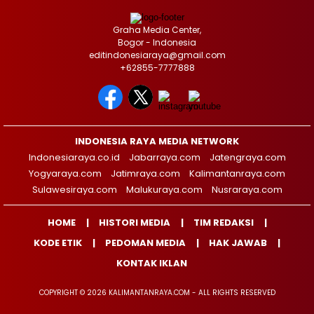
Graha Media Center,
Bogor - Indonesia
editindonesiaraya@gmail.com
+62855-7777888
INDONESIA RAYA MEDIA NETWORK
Indonesiaraya.co.id
Jabarraya.com
Jatengraya.com
Yogyaraya.com
Jatimraya.com
Kalimantanraya.com
Sulawesiraya.com
Malukuraya.com
Nusraraya.com
HOME
HISTORI MEDIA
TIM REDAKSI
KODE ETIK
PEDOMAN MEDIA
HAK JAWAB
KONTAK IKLAN
COPYRIGHT © 2026 KALIMANTANRAYA.COM - ALL RIGHTS RESERVED