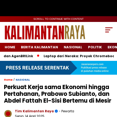
SCROLL TO CONTINUE WITH CONTENT
HOME
BERITA KALIMANTAN
NASIONAL
POLITIK
EKO
n AgenBRILink
Laptop dari Neraka: Proyek Chromebook Batal
/
Home
NASIONAL
Perkuat Kerja sama Ekonomi hingga
Pertahanan, Prabowo Subianto, dan
Abdel Fattah El-Sisi Bertemu di Mesir
Tim Kalimantan Raya
- Pewarta
Senin, 14 April 2025