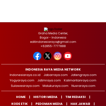
Graha Media Center,
Bogor - Indonesia
editindonesiaraya@gmail.com
+62855-7777888
INDONESIA RAYA MEDIA NETWORK
Indonesiaraya.co.id
Jabarraya.com
Jatengraya.com
Yogyaraya.com
Jatimraya.com
Kalimantanraya.com
Sulawesiraya.com
Malukuraya.com
Nusraraya.com
HOME
HISTORI MEDIA
TIM REDAKSI
KODE ETIK
PEDOMAN MEDIA
HAK JAWAB