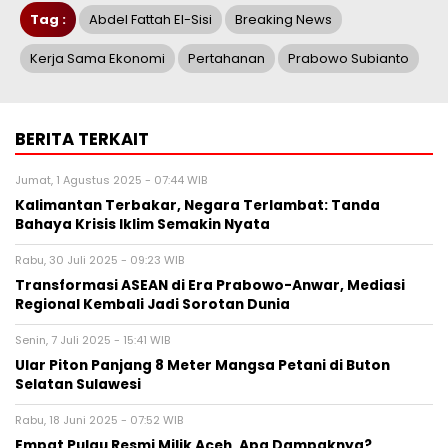
Tag :
Abdel Fattah El-Sisi
Breaking News
Kerja Sama Ekonomi
Pertahanan
Prabowo Subianto
BERITA TERKAIT
Jumat, 1 Agustus 2025 - 07:44 WIB
Kalimantan Terbakar, Negara Terlambat: Tanda
Bahaya Krisis Iklim Semakin Nyata
Rabu, 30 Juli 2025 - 09:23 WIB
Transformasi ASEAN di Era Prabowo-Anwar, Mediasi
Regional Kembali Jadi Sorotan Dunia
Senin, 7 Juli 2025 - 15:41 WIB
Ular Piton Panjang 8 Meter Mangsa Petani di Buton
Selatan Sulawesi
Rabu, 18 Juni 2025 - 07:52 WIB
Empat Pulau Resmi Milik Aceh, Apa Dampaknya?