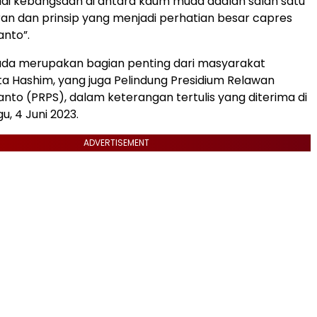
lai kebangsaan di antara kaum muda adalah salah satu
an dan prinsip yang menjadi perhatian besar capres
nto”.
da merupakan bagian penting dari masyarakat
ata Hashim, yang juga Pelindung Presidium Relawan
nto (PRPS), dalam keterangan tertulis yang diterima di
u, 4 Juni 2023.
ADVERTISEMENT