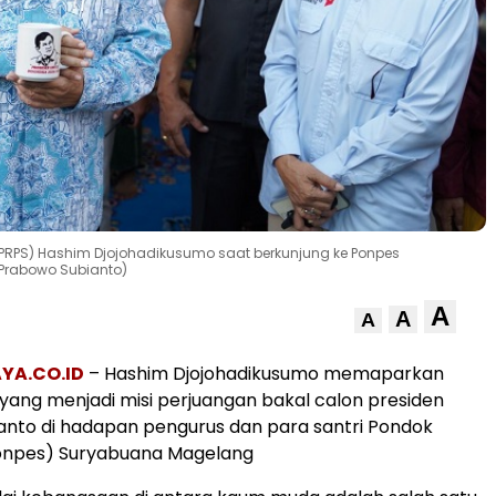
(PRPS) Hashim Djojohadikusumo saat berkunjung ke Ponpes
Prabowo Subianto)
A
A
A
YA.CO.ID
– Hashim Djojohadikusumo memaparkan
 yang menjadi misi perjuangan bakal calon presiden
nto di hadapan pengurus dan para santri Pondok
onpes) Suryabuana Magelang