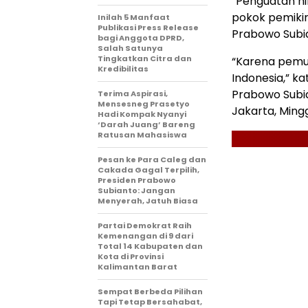
“Penguatan ni
pokok pemikir
Inilah 5 Manfaat
Publikasi Press Release
Prabowo Subia
bagi Anggota DPRD,
Salah Satunya
Tingkatkan Citra dan
“Karena pemu
Kredibilitas
Indonesia,” k
Prabowo Subia
Terima Aspirasi,
Mensesneg Prasetyo
Jakarta, Mingg
Hadi Kompak Nyanyi
‘Darah Juang’ Bareng
Ratusan Mahasiswa
Pesan ke Para Caleg dan
Cakada Gagal Terpilih,
Presiden Prabowo
Subianto: Jangan
Menyerah, Jatuh Biasa
Partai Demokrat Raih
Kemenangan di 9 dari
Total 14 Kabupaten dan
Kota di Provinsi
Kalimantan Barat
Sempat Berbeda Pilihan
Tapi Tetap Bersahabat,