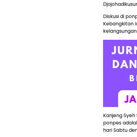
Djojohadikusu
Diskusi di po
Kebangkitan I
kelangsungan 
Kanjeng Syeh 
ponpes adalah
hari Sabtu de