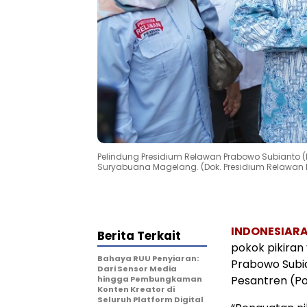
Pelindung Presidium Relawan Prabowo Subianto 
Suryabuana Magelang. (Dok. Presidium Relawan 
INDONESIARA
Berita Terkait
pokok pikiran
Bahaya RUU Penyiaran:
Prabowo Subia
Dari Sensor Media
Pesantren (P
hingga Pembungkaman
Konten Kreator di
Seluruh Platform Digital