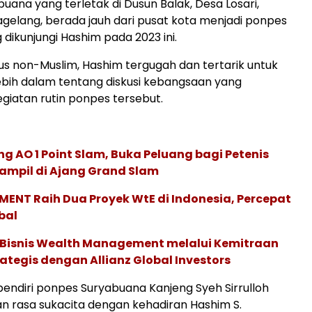
uana yang terletak di Dusun Balak, Desa Losari,
elang, berada jauh dari pusat kota menjadi ponpes
dikunjungi Hashim pada 2023 ini.
us non-Muslim, Hashim tergugah dan tertarik untuk
bih dalam tentang diskusi kebangsaan yang
iatan rutin ponpes tersebut.
g AO 1 Point Slam, Buka Peluang bagi Petenis
ampil di Ajang Grand Slam
ENT Raih Dua Proyek WtE di Indonesia, Percepat
bal
 Bisnis Wealth Management melalui Kemitraan
rategis dengan Allianz Global Investors
endiri ponpes Suryabuana Kanjeng Syeh Sirrulloh
 rasa sukacita dengan kehadiran Hashim S.