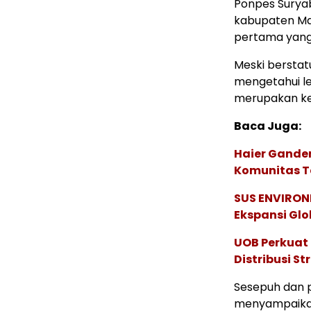
Ponpes Suryab
kabupaten Mag
pertama yang 
Meski berstat
mengetahui le
merupakan keg
Baca Juga:
Haier Ganden
Komunitas T
SUS ENVIRONM
Ekspansi Glo
UOB Perkuat
Distribusi St
Sesepuh dan p
menyampaikan