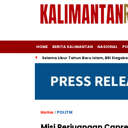
HOME
BERITA KALIMANTAN
NASIONAL
PO
Selama Libur Tahun Baru Islam, BRI Siagaka
Home
POLITIK
/
Misi Perjuangan Capr