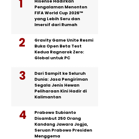
Hisense Hadirkan
Pengalaman Menonton
FIFA World Cup 2026™
yang Lebih Seru dan
Imersif dari Rumah
Gravity Game Unite Resmi
Buka Open Beta Test
Kedua Ragnarok Zero:
Global untuk PC
Dari Sampit ke Seluruh
Dunia: Jasa Pengiriman
Segala Jenis Hewan
Peliharaan Kini Hadir di
Kalimantan
Prabowo Subianto
Disambut 250 Orang
Kandang Jawara Jogja,
Seruan Prabowo Presiden
Menggema