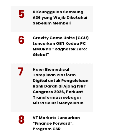
6 Keunggulan Samsung
A36 yang Wajib Diketahui
Sebelum Membeli
Gravity Game Unite (GGU)
Luncurkan OBT Kedua PC
MMORPG “Ragnarok Zero:
Global”
Haier Biomedical
Tampilkan Platform
Digital untuk Pengelolaan
Bank Darah di Ajang ISBT
Congress 2026, Perkuat
Transformasi sebagai
Mitra Solusi Menyeluruh
VT Markets Luncurkan
“Finance Forward”,
Program CSR