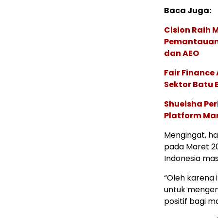
Baca Juga:
Cision Raih
Pemantauan d
dan AEO
Fair Financ
Sektor Batu 
Shueisha Pe
Platform Ma
Mengingat, has
pada Maret 20
Indonesia mas
“Oleh karena i
untuk mengem
positif bagi m