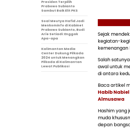
Presiden Terpilih
Prabowo Subianto
Sambut Baik Elit PKS
Soal Meutya Hafid Jadi
Menkominfo di Kabinet
Prabowo Subianto, Budi
Sejak mendekl
Arìe Setiadi: Enggak
Apa-apa
kegiatan-keg
kemenangan b
Kalimantan Media
Center Dukung Pilkada
2024 untuk Menangkan
Salah satunya
Pilkada di Kalimantan
awal untuk m
Lewat Publikasi
di antara kedu
Baca artikel me
Habib Nabiel
Almusawa
Hashim yang j
muda khususn
depan bangsa