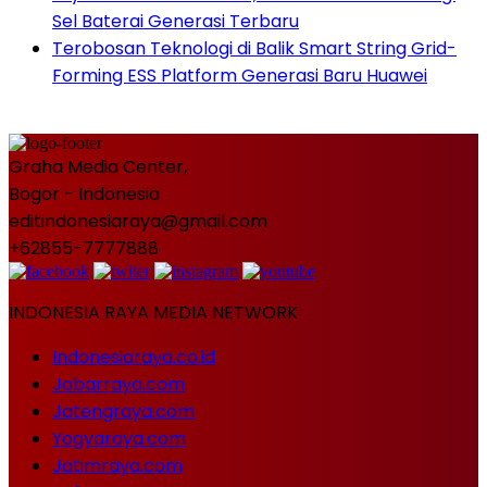
Sel Baterai Generasi Terbaru
Terobosan Teknologi di Balik Smart String Grid-
Forming ESS Platform Generasi Baru Huawei
Graha Media Center,
Bogor - Indonesia
editindonesiaraya@gmail.com
+62855-7777888
INDONESIA RAYA MEDIA NETWORK
Indonesiaraya.co.id
Jabarraya.com
Jatengraya.com
Yogyaraya.com
Jatimraya.com