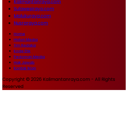
Kalimantanraya.com
Sulawesiraya.com
Malukuraya.com
Nusraraya.com
Home
Histori Media
Tim Redaksi
Kode Etik
Pedoman Media
Hak Jawab
Kontak Iklan
Copyright © 2026 Kalimantanraya.com - All Rights
Reserved