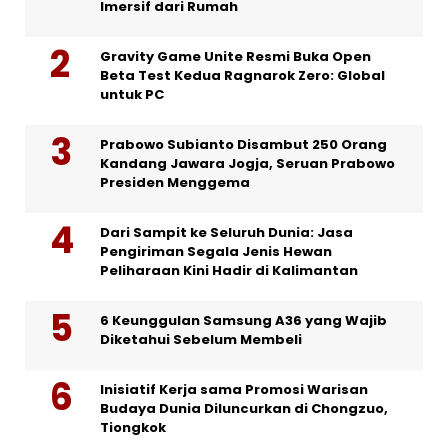
Imersif dari Rumah
Gravity Game Unite Resmi Buka Open
Beta Test Kedua Ragnarok Zero: Global
untuk PC
Prabowo Subianto Disambut 250 Orang
Kandang Jawara Jogja, Seruan Prabowo
Presiden Menggema
Dari Sampit ke Seluruh Dunia: Jasa
Pengiriman Segala Jenis Hewan
Peliharaan Kini Hadir di Kalimantan
6 Keunggulan Samsung A36 yang Wajib
Diketahui Sebelum Membeli
Inisiatif Kerja sama Promosi Warisan
Budaya Dunia Diluncurkan di Chongzuo,
Tiongkok