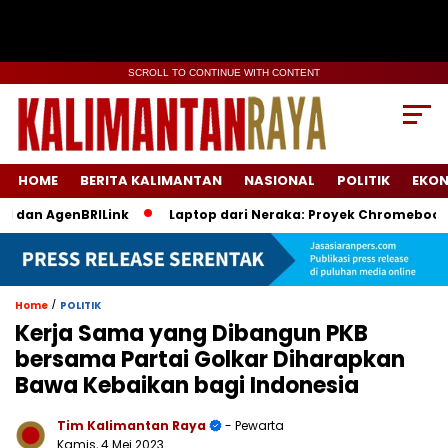
SCROLL TO CONTINUE WITH CONTENT
HOME
BERITA KALIMANTAN
NASIONAL
POLITIK
EKO
n AgenBRILink
Laptop dari Neraka: Proyek Chromebook Batal
/
Home
POLITIK
Kerja Sama yang Dibangun PKB
bersama Partai Golkar Diharapkan
Bawa Kebaikan bagi Indonesia
Tim Kalimantan Raya
- Pewarta
Kamis, 4 Mei 2023