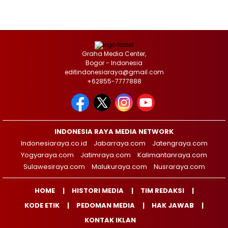
Graha Media Center,
Bogor - Indonesia
editindonesiaraya@gmail.com
+62855-7777888
INDONESIA RAYA MEDIA NETWORK
Indonesiaraya.co.id
Jabarraya.com
Jatengraya.com
Yogyaraya.com
Jatimraya.com
Kalimantanraya.com
Sulawesiraya.com
Malukuraya.com
Nusraraya.com
HOME
HISTORI MEDIA
TIM REDAKSI
KODE ETIK
PEDOMAN MEDIA
HAK JAWAB
KONTAK IKLAN