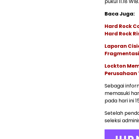
pukul 11.18 WIB.
Baca Juga:
Hard Rock C
Hard Rock Ri
Laporan Cis
Fragmentasi
Lockton Mem
Perusahaan 
Sebagai infor
memasuki hari
pada hari ini 1
Setelah penda
seleksi admini