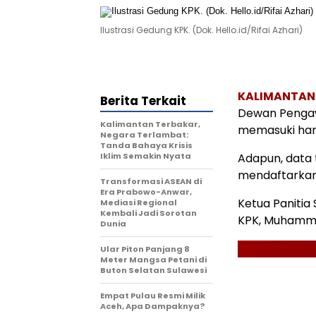
Ilustrasi Gedung KPK. (Dok. Hello.id/Rifai Azhari)
KALIMANTA
Berita Terkait
Dewan Pengaw
Kalimantan Terbakar,
memasuki hari
Negara Terlambat:
Tanda Bahaya Krisis
Iklim Semakin Nyata
Adapun, data 
mendaftarkan d
Transformasi ASEAN di
Era Prabowo-Anwar,
Ketua Panitia
Mediasi Regional
Kembali Jadi Sorotan
KPK, Muhammad
Dunia
Ular Piton Panjang 8
Meter Mangsa Petani di
Buton Selatan Sulawesi
Empat Pulau Resmi Milik
Aceh, Apa Dampaknya?