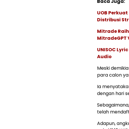
Baca Juga:
UOB Perkuat
Distribusi St
Mitrade Raih
MitradeGPT V
UNISOC Lyri
Audio
Meski demikian
para calon ya
Ia menyatakan
dengan hari 
Sebagaimana,
telah mendaf
Adapun, angka