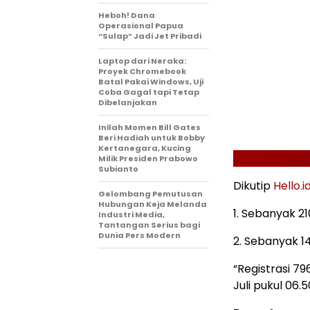
Heboh! Dana
Operasional Papua
“Sulap” Jadi Jet Pribadi
Laptop dari Neraka:
Proyek Chromebook
Batal Pakai Windows, Uji
Coba Gagal tapi Tetap
Dibelanjakan
Inilah Momen Bill Gates
Beri Hadiah untuk Bobby
Kertanegara, Kucing
Milik Presiden Prabowo
Subianto
Dikutip
Hello.i
Gelombang Pemutusan
Hubungan Keja Melanda
1. Sebanyak 2
Industri Media,
Tantangan Serius bagi
Dunia Pers Modern
2. Sebanyak 1
“Registrasi 79
Juli pukul 06.5