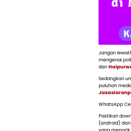
Jangan lewatk
mengenai poli
dan
Haipurw
Sedangkan untu
puluhan media 
Jasasiaranp
WhatsApp Ce
Pastikan down
(android) dan
yang menarik.