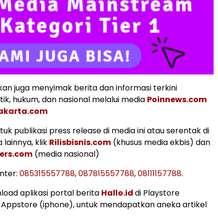
an juga menyimak berita dan informasi terkini
tik, hukum, dan nasional melalui media
Poinnews.com
akarta.com
k publikasi press release di media ini atau serentak di
lainnya, klik
Rilisbisnis.com
(khusus media ekbis) dan
ers.com
(media nasional)
nter:
085315557788
,
087815557788
,
08111157788
.
load aplikasi portal berita
Hallo.id
di Playstore
 Appstore (iphone), untuk mendapatkan aneka artikel