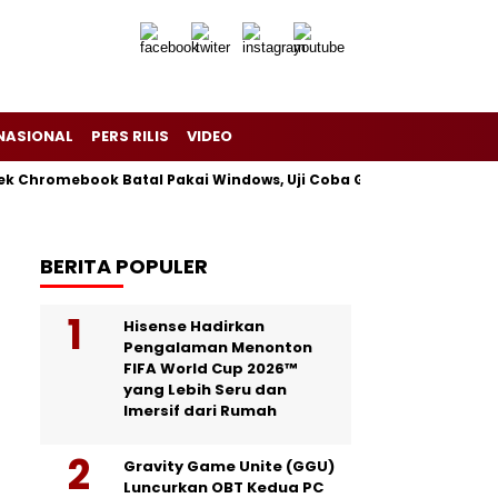
NASIONAL
PERS RILIS
VIDEO
yek Chromebook Batal Pakai Windows, Uji Coba Gagal tapi Tetap 
BERITA POPULER
Hisense Hadirkan
Pengalaman Menonton
FIFA World Cup 2026™
yang Lebih Seru dan
Imersif dari Rumah
Gravity Game Unite (GGU)
Luncurkan OBT Kedua PC