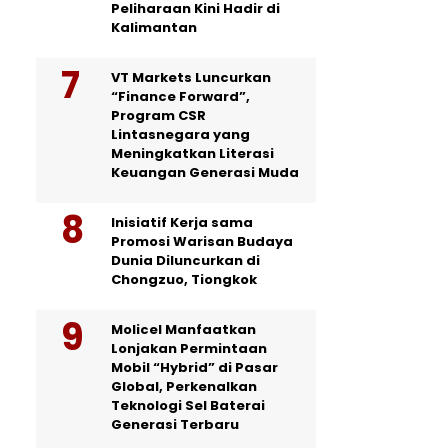
Peliharaan Kini Hadir di
Kalimantan
VT Markets Luncurkan
“Finance Forward”,
Program CSR
Lintasnegara yang
Meningkatkan Literasi
Keuangan Generasi Muda
Inisiatif Kerja sama
Promosi Warisan Budaya
Dunia Diluncurkan di
Chongzuo, Tiongkok
Molicel Manfaatkan
Lonjakan Permintaan
Mobil “Hybrid” di Pasar
Global, Perkenalkan
Teknologi Sel Baterai
Generasi Terbaru