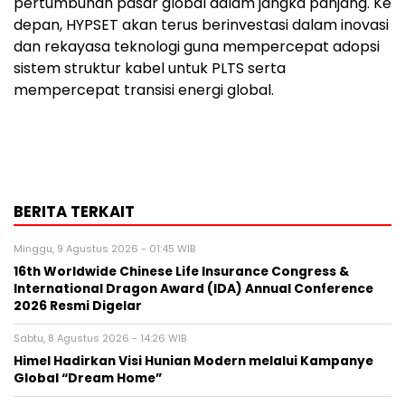
pertumbuhan pasar global dalam jangka panjang. Ke
depan, HYPSET akan terus berinvestasi dalam inovasi
dan rekayasa teknologi guna mempercepat adopsi
sistem struktur kabel untuk PLTS serta
mempercepat transisi energi global.
BERITA TERKAIT
Minggu, 9 Agustus 2026 - 01:45 WIB
16th Worldwide Chinese Life Insurance Congress &
International Dragon Award (IDA) Annual Conference
2026 Resmi Digelar
Sabtu, 8 Agustus 2026 - 14:26 WIB
Himel Hadirkan Visi Hunian Modern melalui Kampanye
Global “Dream Home”