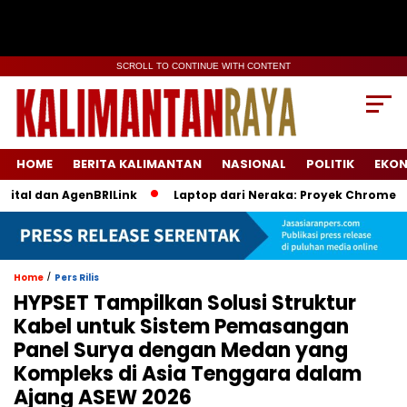
SCROLL TO CONTINUE WITH CONTENT
HOME
BERITA KALIMANTAN
NASIONAL
POLITIK
EKO
l dan AgenBRILink
Laptop dari Neraka: Proyek Chromebook B
/
Home
Pers Rilis
HYPSET Tampilkan Solusi Struktur
Kabel untuk Sistem Pemasangan
Panel Surya dengan Medan yang
Kompleks di Asia Tenggara dalam
Ajang ASEW 2026