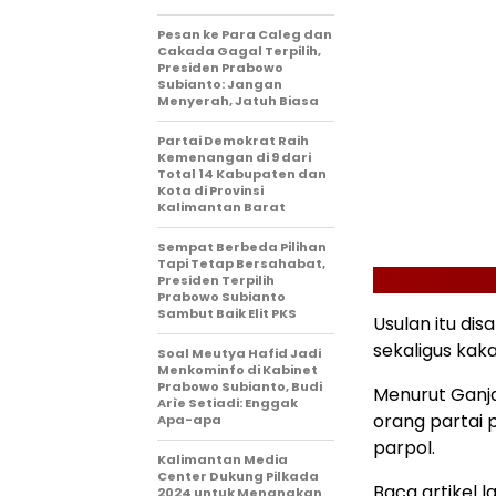
Pesan ke Para Caleg dan
Cakada Gagal Terpilih,
Presiden Prabowo
Subianto: Jangan
Menyerah, Jatuh Biasa
Partai Demokrat Raih
Kemenangan di 9 dari
Total 14 Kabupaten dan
Kota di Provinsi
Kalimantan Barat
Sempat Berbeda Pilihan
Tapi Tetap Bersahabat,
Presiden Terpilih
Prabowo Subianto
Sambut Baik Elit PKS
Usulan itu di
sekaligus kak
Soal Meutya Hafid Jadi
Menkominfo di Kabinet
Prabowo Subianto, Budi
Menurut Ganja
Arìe Setiadi: Enggak
orang partai 
Apa-apa
parpol.
Kalimantan Media
Center Dukung Pilkada
Baca artikel la
2024 untuk Menangkan