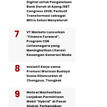
Digital untuk Pengelolaan
Bank Darah di Ajang ISBT
Congress 2026, Perkuat
Transformasi sebagai
Mitra Solusi Menyeluruh
VT Markets Luncurkan
“Finance Forward”,
Program CSR
Lintasnegara yang
Meningkatkan Literasi
Keuangan Generasi Muda
Inisiatif Kerja sama
Promosi Warisan Budaya
Dunia Diluncurkan di
Chongzuo, Tiongkok
Molicel Manfaatkan
Lonjakan Permintaan
Mobil “Hybrid” di Pasar
Global, Perkenalkan