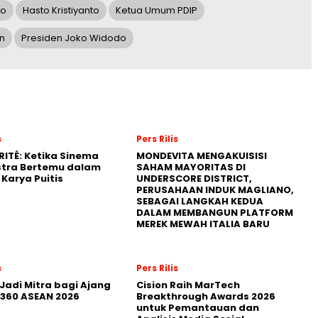
wo
Hasto Kristiyanto
Ketua Umum PDIP
n
Presiden Joko Widodo
s
Pers Rilis
RITÉ: Ketika Sinema
MONDEVITA MENGAKUISISI
stra Bertemu dalam
SAHAM MAYORITAS DI
Karya Puitis
UNDERSCORE DISTRICT,
PERUSAHAAN INDUK MAGLIANO,
SEBAGAI LANGKAH KEDUA
DALAM MEMBANGUN PLATFORM
MEREK MEWAH ITALIA BARU
s
Pers Rilis
Jadi Mitra bagi Ajang
Cision Raih MarTech
360 ASEAN 2026
Breakthrough Awards 2026
untuk Pemantauan dan