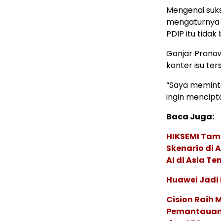
Mengenai suks
mengaturnya 
PDIP itu tidak
Ganjar Prano
konter isu ter
“Saya memin
ingin mencipt
Baca Juga:
HIKSEMI Tam
Skenario di
AI di Asia T
Huawei Jadi
Cision Raih
Pemantauan d