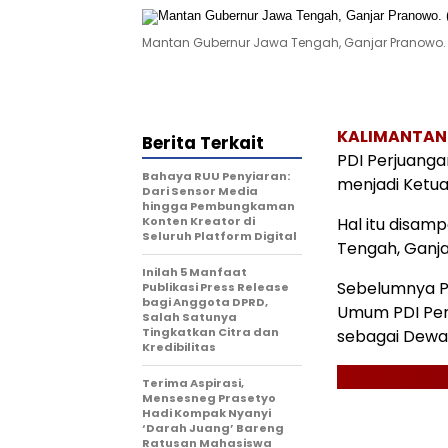
Mantan Gubernur Jawa Tengah, Ganjar Pranowo
KALIMANTA
Berita Terkait
PDI Perjuanga
Bahaya RUU Penyiaran:
menjadi Ketu
Dari Sensor Media
hingga Pembungkaman
Konten Kreator di
Hal itu disam
Seluruh Platform Digital
Tengah, Ganja
Inilah 5 Manfaat
Sebelumnya Pr
Publikasi Press Release
bagi Anggota DPRD,
Umum PDI Per
Salah Satunya
Tingkatkan Citra dan
sebagai Dewa
Kredibilitas
Terima Aspirasi,
Mensesneg Prasetyo
Hadi Kompak Nyanyi
‘Darah Juang’ Bareng
Ratusan Mahasiswa