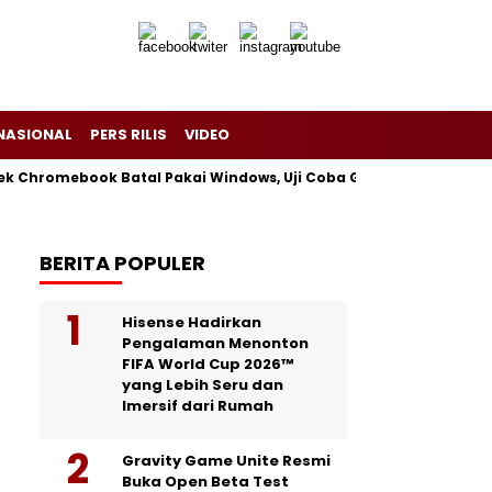
NASIONAL
PERS RILIS
VIDEO
yek Chromebook Batal Pakai Windows, Uji Coba Gagal tapi Tetap 
BERITA POPULER
Hisense Hadirkan
Pengalaman Menonton
FIFA World Cup 2026™
yang Lebih Seru dan
Imersif dari Rumah
Gravity Game Unite Resmi
Buka Open Beta Test