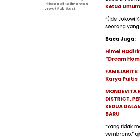
Pilkada di Kalimantan
Ketua Umum 
Lewat Publikasi
“(Ide Jokowi 
seorang yang 
Baca Juga:
Himel Hadirk
“Dream Hom
FAMILIARITÉ
Karya Puitis
MONDEVITA 
DISTRICT, P
KEDUA DALA
BARU
“Yang tidak me
sembrono,” uj