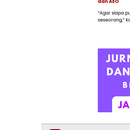
dan AEO
“Agar siapa 
seseorang,” k