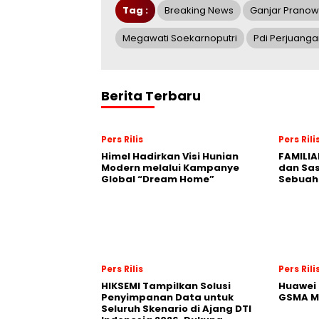
Tag :
Breaking News
Ganjar Prano
Megawati Soekarnoputri
Pdi Perjuanga
Berita Terbaru
Pers Rilis
Pers Rili
Himel Hadirkan Visi Hunian
FAMILIA
Modern melalui Kampanye
dan Sa
Global “Dream Home”
Sebuah 
Pers Rilis
Pers Rili
HIKSEMI Tampilkan Solusi
Huawei 
Penyimpanan Data untuk
GSMA M
Seluruh Skenario di Ajang DTI