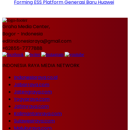
Forming ESS Platform Generasi Baru Huawei
Graha Media Center,
Bogor - Indonesia
editindonesiaraya@gmail.com
+62855-7777888
INDONESIA RAYA MEDIA NETWORK
Indonesiaraya.co.id
Jabarraya.com
Jatengraya.com
Yogyaraya.com
Jatimraya.com
Kalimantanraya.com
Sulawesiraya.com
Malukuraya.com