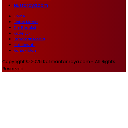
Nusraraya.com
Home
Histori Media
Tim Redaksi
Kode Etik
Pedoman Media
Hak Jawab
Kontak Iklan
Copyright © 2026 Kalimantanraya.com - All Rights
Reserved