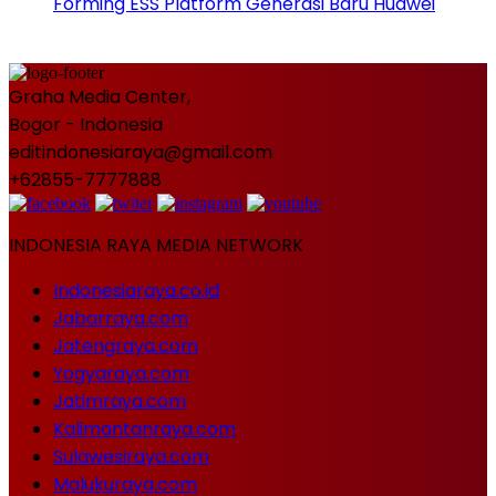
Forming ESS Platform Generasi Baru Huawei
Graha Media Center,
Bogor - Indonesia
editindonesiaraya@gmail.com
+62855-7777888
INDONESIA RAYA MEDIA NETWORK
Indonesiaraya.co.id
Jabarraya.com
Jatengraya.com
Yogyaraya.com
Jatimraya.com
Kalimantanraya.com
Sulawesiraya.com
Malukuraya.com