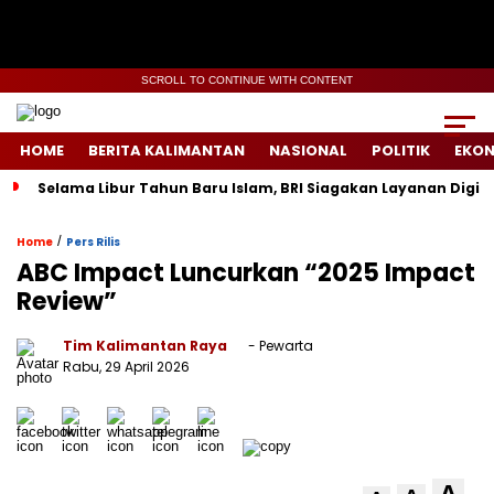
SCROLL TO CONTINUE WITH CONTENT
HOME
BERITA KALIMANTAN
NASIONAL
POLITIK
EKO
Selama Libur Tahun Baru Islam, BRI Siagakan Layanan Digit
/
Home
Pers Rilis
ABC Impact Luncurkan “2025 Impact
Review”
Tim Kalimantan Raya
- Pewarta
Rabu, 29 April 2026