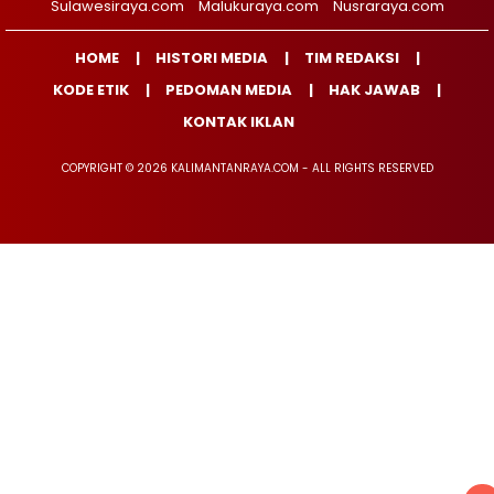
Sulawesiraya.com
Malukuraya.com
Nusraraya.com
HOME
HISTORI MEDIA
TIM REDAKSI
KODE ETIK
PEDOMAN MEDIA
HAK JAWAB
KONTAK IKLAN
COPYRIGHT © 2026 KALIMANTANRAYA.COM - ALL RIGHTS RESERVED