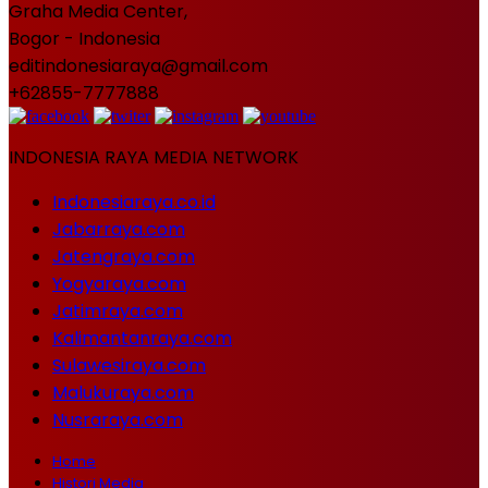
Graha Media Center,
Bogor - Indonesia
editindonesiaraya@gmail.com
+62855-7777888
INDONESIA RAYA MEDIA NETWORK
Indonesiaraya.co.id
Jabarraya.com
Jatengraya.com
Yogyaraya.com
Jatimraya.com
Kalimantanraya.com
Sulawesiraya.com
Malukuraya.com
Nusraraya.com
Home
Histori Media