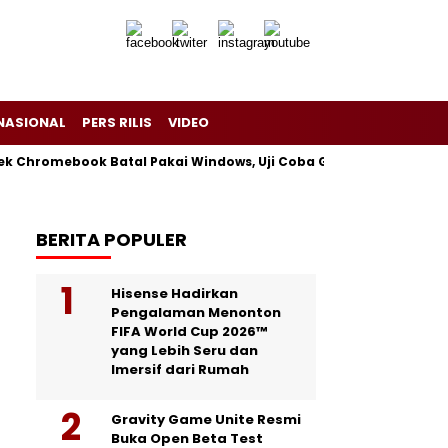
NASIONAL
PERS RILIS
VIDEO
yek Chromebook Batal Pakai Windows, Uji Coba Gagal tapi Tetap 
BERITA POPULER
Hisense Hadirkan
Pengalaman Menonton
FIFA World Cup 2026™
yang Lebih Seru dan
Imersif dari Rumah
Gravity Game Unite Resmi
Buka Open Beta Test