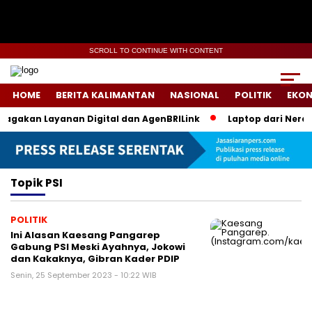
SCROLL TO CONTINUE WITH CONTENT
HOME
BERITA KALIMANTAN
NASIONAL
POLITIK
EKO
iagakan Layanan Digital dan AgenBRILink
Laptop dari Neraka
Topik
PSI
POLITIK
Ini Alasan Kaesang Pangarep
Gabung PSI Meski Ayahnya, Jokowi
dan Kakaknya, Gibran Kader PDIP
Senin, 25 September 2023 - 10:22 WIB