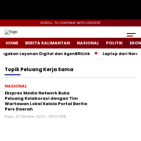
SCROLL TO CONTINUE WITH CONTENT
HOME
BERITA KALIMANTAN
NASIONAL
POLITIK
EKO
iagakan Layanan Digital dan AgenBRILink
Laptop dari Neraka
Topik
Peluang Kerja Sama
NASIONAL
Ekspres Media Network Buka
Peluang Kolaborasi dengan Tim
Wartawan Lokal Kelola Portal Berita
Pers Daerah
Rabu, 25 Oktober 2023 - 08:02 WIB