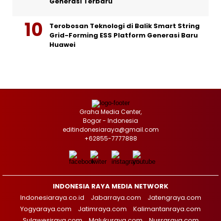
Generasi Terbaru
Terobosan Teknologi di Balik Smart String
Grid-Forming ESS Platform Generasi Baru
Huawei
Graha Media Center,
Bogor - Indonesia
editindonesiaraya@gmail.com
+62855-7777888
INDONESIA RAYA MEDIA NETWORK
Indonesiaraya.co.id
Jabarraya.com
Jatengraya.com
Yogyaraya.com
Jatimraya.com
Kalimantanraya.com
Sulawesiraya.com
Malukuraya.com
Nusraraya.com