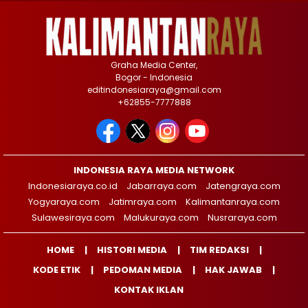
Graha Media Center,
Bogor - Indonesia
editindonesiaraya@gmail.com
+62855-7777888
INDONESIA RAYA MEDIA NETWORK
Indonesiaraya.co.id
Jabarraya.com
Jatengraya.com
Yogyaraya.com
Jatimraya.com
Kalimantanraya.com
Sulawesiraya.com
Malukuraya.com
Nusraraya.com
HOME
HISTORI MEDIA
TIM REDAKSI
KODE ETIK
PEDOMAN MEDIA
HAK JAWAB
KONTAK IKLAN