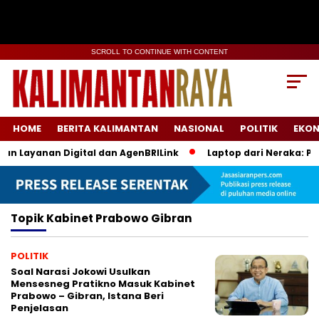
SCROLL TO CONTINUE WITH CONTENT
HOME
BERITA KALIMANTAN
NASIONAL
POLITIK
EKO
n Layanan Digital dan AgenBRILink
Laptop dari Neraka: Pro
Topik
Kabinet Prabowo Gibran
POLITIK
Soal Narasi Jokowi Usulkan
Mensesneg Pratikno Masuk Kabinet
Prabowo – Gibran, Istana Beri
Penjelasan