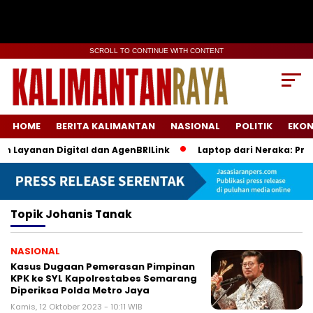
SCROLL TO CONTINUE WITH CONTENT
HOME
BERITA KALIMANTAN
NASIONAL
POLITIK
EKO
n Layanan Digital dan AgenBRILink
Laptop dari Neraka: Proy
Topik
Johanis Tanak
NASIONAL
Kasus Dugaan Pemerasan Pimpinan
KPK ke SYL Kapolrestabes Semarang
Diperiksa Polda Metro Jaya
Kamis, 12 Oktober 2023 - 10:11 WIB