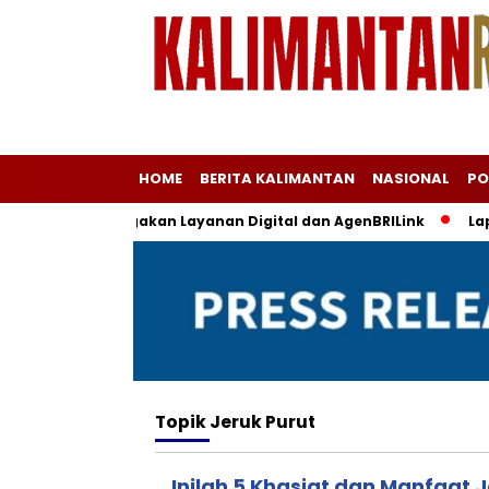
HOME
BERITA KALIMANTAN
NASIONAL
PO
Islam, BRI Siagakan Layanan Digital dan AgenBRILink
Laptop
Topik
Jeruk Purut
Inilah 5 Khasiat dan Manfaat 