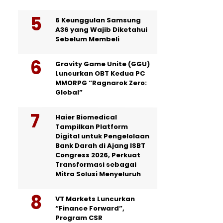
6 Keunggulan Samsung
A36 yang Wajib Diketahui
Sebelum Membeli
Gravity Game Unite (GGU)
Luncurkan OBT Kedua PC
MMORPG “Ragnarok Zero:
Global”
Haier Biomedical
Tampilkan Platform
Digital untuk Pengelolaan
Bank Darah di Ajang ISBT
Congress 2026, Perkuat
Transformasi sebagai
Mitra Solusi Menyeluruh
VT Markets Luncurkan
“Finance Forward”,
Program CSR