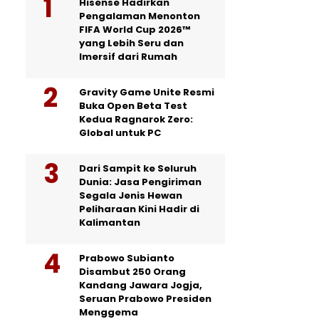
Hisense Hadirkan
Pengalaman Menonton
FIFA World Cup 2026™
yang Lebih Seru dan
Imersif dari Rumah
Gravity Game Unite Resmi
Buka Open Beta Test
Kedua Ragnarok Zero:
Global untuk PC
Dari Sampit ke Seluruh
Dunia: Jasa Pengiriman
Segala Jenis Hewan
Peliharaan Kini Hadir di
Kalimantan
Prabowo Subianto
Disambut 250 Orang
Kandang Jawara Jogja,
Seruan Prabowo Presiden
Menggema