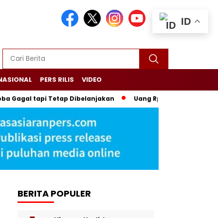
ID
NASIONAL
PERS RILIS
VIDEO
Gagal tapi Tetap Dibelanjakan
Uang Rp2 Miliar di Rumah Pej
BERITA POPULER