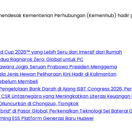
 mendesak Kementerian Perhubungan (Kemenhub) hadir gu
 Cup 2026™ yang Lebih Seru dan Imersif dari Rumah
dua Ragnarok Zero: Global untuk PC
awara Jogja, Seruan Prabowo Presiden Menggema
la Jenis Hewan Peliharaan Kini Hadir di Kalimantan
Sebelum Membeli
 Pengelolaan Bank Darah di Ajang ISBT Congress 2026, Pe
 CSR Lintasnegara yang Meningkatkan Literasi Keuangan
 Diluncurkan di Chongzuo, Tiongkok
rid” di Pasar Global, Perkenalkan Teknologi Sel Baterai 
rming ESS Platform Generasi Baru Huawei