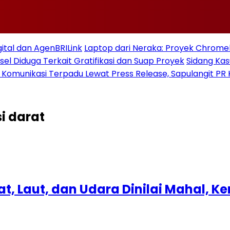
gital dan AgenBRILink
Laptop dari Neraka: Proyek Chromeb
sel Diduga Terkait Gratifikasi dan Suap Proyek
Sidang Ka
 Komunikasi Terpadu Lewat Press Release, Sapulangit PR 
i darat
at, Laut, dan Udara Dinilai Mahal,