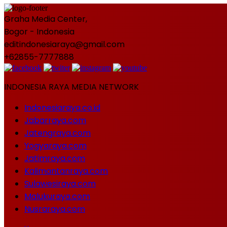
Graha Media Center,
Bogor - Indonesia
editindonesiaraya@gmail.com
+62855-7777888
INDONESIA RAYA MEDIA NETWORK
Indonesiaraya.co.id
Jabarraya.com
Jatengraya.com
Yogyaraya.com
Jatimraya.com
Kalimantanraya.com
Sulawesiraya.com
Malukuraya.com
Nusraraya.com