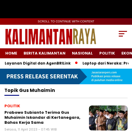
SCROLL TO CONTINUE WITH CONTENT
HOME
BERITA KALIMANTAN
NASIONAL
POLITIK
EKO
 Layanan Digital dan AgenBRILink
Laptop dari Neraka: Proye
Topik
Gus Muhaimin
POLITIK
Prabowo Subianto Terima Gus
Muhaimin Iskandar di Kertanegara,
Bahas Kerja Sama
Selasa, 11 April 2023 - 07:45 WIB