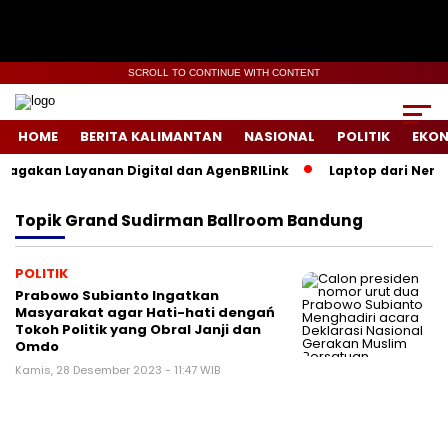
SCROLL TO CONTINUE WITH CONTENT
HOME
BERITA KALIMANTAN
NASIONAL
POLITIK
EKO
Siagakan Layanan Digital dan AgenBRILink
Laptop dari Nerak
Topik
Grand Sudirman Ballroom Bandung
POLITIK
Prabowo Subianto Ingatkan
Masyarakat agar Hati-hati dengań
Tokoh Politik yang Obral Janji dan
Omdo
Kamis, 28 Desember 2023 - 11:47 WIB