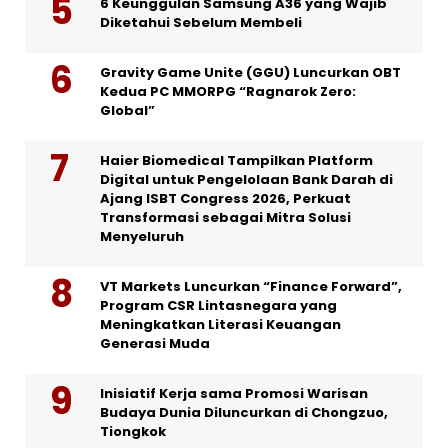
6 Keunggulan Samsung A36 yang Wajib
Diketahui Sebelum Membeli
Gravity Game Unite (GGU) Luncurkan OBT
Kedua PC MMORPG “Ragnarok Zero:
Global”
Haier Biomedical Tampilkan Platform
Digital untuk Pengelolaan Bank Darah di
Ajang ISBT Congress 2026, Perkuat
Transformasi sebagai Mitra Solusi
Menyeluruh
VT Markets Luncurkan “Finance Forward”,
Program CSR Lintasnegara yang
Meningkatkan Literasi Keuangan
Generasi Muda
Inisiatif Kerja sama Promosi Warisan
Budaya Dunia Diluncurkan di Chongzuo,
Tiongkok