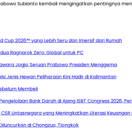
rabowo Subianto kembali mengingatkan pentingnya menj
 Cup 2026™ yang Lebih Seru dan Imersif dari Rumah
dua Ragnarok Zero: Global untuk PC
awara Jogja, Seruan Prabowo Presiden Menggema
la Jenis Hewan Peliharaan Kini Hadir di Kalimantan
Sebelum Membeli
 Pengelolaan Bank Darah di Ajang ISBT Congress 2026, Pe
 CSR Lintasnegara yang Meningkatkan Literasi Keuangan
 Diluncurkan di Chongzuo, Tiongkok