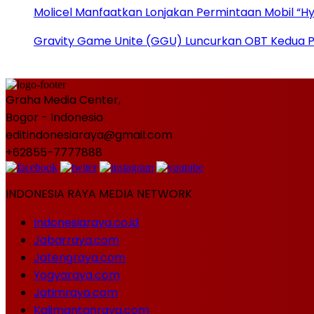
Molicel Manfaatkan Lonjakan Permintaan Mobil “Hyb
Gravity Game Unite (GGU) Luncurkan OBT Kedua 
Graha Media Center,
Bogor - Indonesia
editindonesiaraya@gmail.com
+62855-7777888
INDONESIA RAYA MEDIA NETWORK
Indonesiaraya.co.id
Jabarraya.com
Jatengraya.com
Yogyaraya.com
Jatimraya.com
Kalimantanraya.com