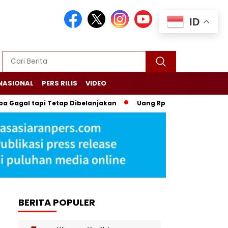
ID
NASIONAL
PERS RILIS
VIDEO
agal tapi Tetap Dibelanjakan
Uang Rp2 Miliar di Rumah Peja
BERITA POPULER