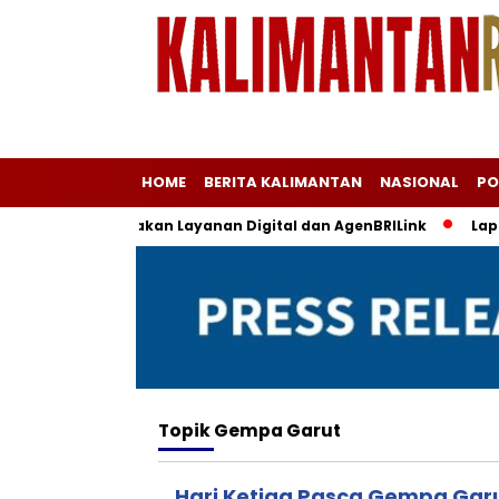
HOME
BERITA KALIMANTAN
NASIONAL
PO
slam, BRI Siagakan Layanan Digital dan AgenBRILink
Laptop 
Topik
Gempa Garut
Hari Ketiga Pasca Gempa Gar