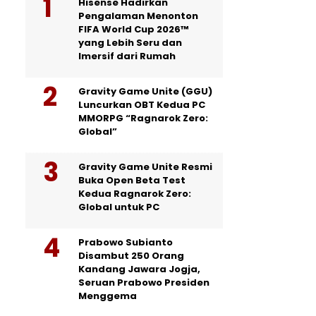
Hisense Hadirkan
Pengalaman Menonton
FIFA World Cup 2026™
yang Lebih Seru dan
Imersif dari Rumah
Gravity Game Unite (GGU)
Luncurkan OBT Kedua PC
MMORPG “Ragnarok Zero:
Global”
Gravity Game Unite Resmi
Buka Open Beta Test
Kedua Ragnarok Zero:
Global untuk PC
Prabowo Subianto
Disambut 250 Orang
Kandang Jawara Jogja,
Seruan Prabowo Presiden
Menggema