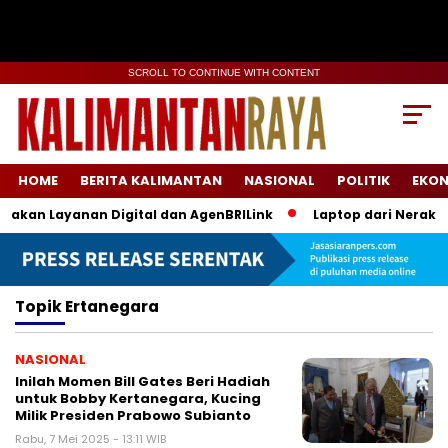
SCROLL TO CONTINUE WITH CONTENT
HOME
BERITA KALIMANTAN
NASIONAL
POLITIK
EKO
gakan Layanan Digital dan AgenBRILink
Laptop dari Neraka: 
Topik
Ertanegara
NASIONAL
Inilah Momen Bill Gates Beri Hadiah
untuk Bobby Kertanegara, Kucing
Milik Presiden Prabowo Subianto
Rabu, 7 Mei 2025 - 13:11 WIB