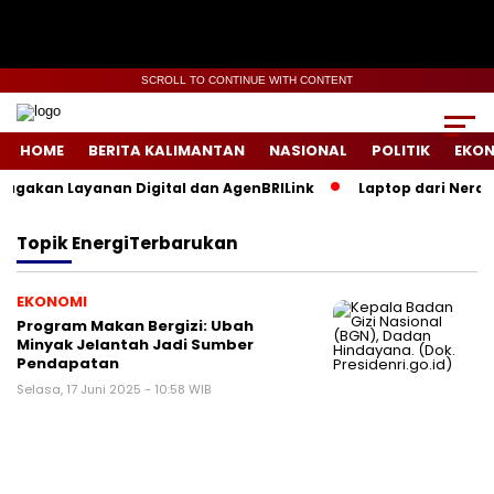
SCROLL TO CONTINUE WITH CONTENT
HOME
BERITA KALIMANTAN
NASIONAL
POLITIK
EKO
iagakan Layanan Digital dan AgenBRILink
Laptop dari Neraka
Topik
EnergiTerbarukan
EKONOMI
Program Makan Bergizi: Ubah
Minyak Jelantah Jadi Sumber
Pendapatan
Selasa, 17 Juni 2025 - 10:58 WIB