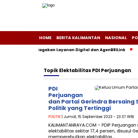
HOME
BERITA KALIMANTAN
NASIONAL
PO
aru Islam, BRI Siagakan Layanan Digital dan AgenBRILink
La
Topik
Elektabilitas PDI Perjuangan
PDI
Perjuangan
dan Partai Gerindra Bersaing S
Politik yang Tertinggi
POLITIK
| Jumat, 15 September 2023 - 23:37 WIB
KALIMANTANRAYA.COM – PDIP Perjuangan
elektabilitas sekitar 17,4 persen, disusul 
memperebutkan elektabilitas…