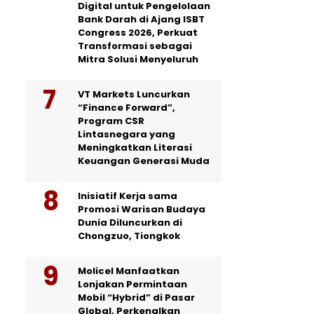
Digital untuk Pengelolaan
Bank Darah di Ajang ISBT
Congress 2026, Perkuat
Transformasi sebagai
Mitra Solusi Menyeluruh
VT Markets Luncurkan
“Finance Forward”,
Program CSR
Lintasnegara yang
Meningkatkan Literasi
Keuangan Generasi Muda
Inisiatif Kerja sama
Promosi Warisan Budaya
Dunia Diluncurkan di
Chongzuo, Tiongkok
Molicel Manfaatkan
Lonjakan Permintaan
Mobil “Hybrid” di Pasar
Global, Perkenalkan