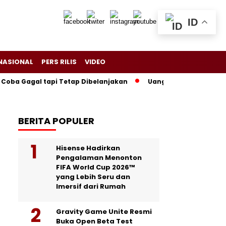
ID
NASIONAL
PERS RILIS
VIDEO
oba Gagal tapi Tetap Dibelanjakan
Uang Rp2 Miliar di Rumah
BERITA POPULER
Hisense Hadirkan
Pengalaman Menonton
FIFA World Cup 2026™
yang Lebih Seru dan
Imersif dari Rumah
Gravity Game Unite Resmi
Buka Open Beta Test