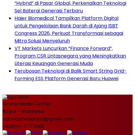
“Hybrid” di Pasar Global, Perkenalkan Teknologi
Sel Baterai Generasi Terbaru
Haier Biomedical Tampilkan Platform Digital
untuk Pengelolaan Bank Darah di Ajang ISBT
Congress 2026, Perkuat Transformasi sebagai
Mitra Solusi Menyeluruh
VT Markets Luncurkan “Finance Forward”,
Program CSR Lintasnegara yang Meningkatkan
Literasi Keuangan Generasi Muda
Terobosan Teknologi di Balik Smart String Grid-
Forming ESS Platform Generasi Baru Huawei
Graha Media Center,
Bogor - Indonesia
editindonesiaraya@gmail.com
+62855-7777888