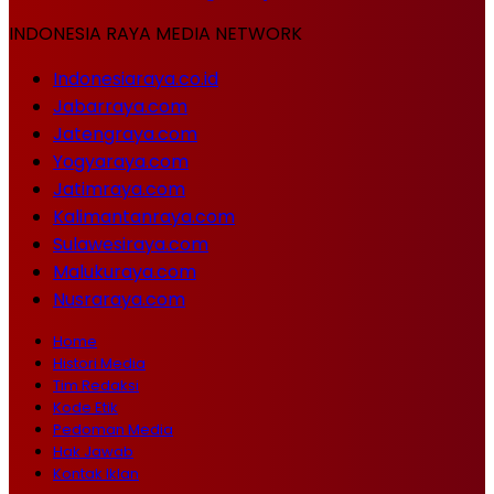
INDONESIA RAYA MEDIA NETWORK
Indonesiaraya.co.id
Jabarraya.com
Jatengraya.com
Yogyaraya.com
Jatimraya.com
Kalimantanraya.com
Sulawesiraya.com
Malukuraya.com
Nusraraya.com
Home
Histori Media
Tim Redaksi
Kode Etik
Pedoman Media
Hak Jawab
Kontak Iklan